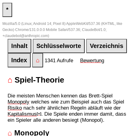
*
Mozilla/5.0 (Linux; Android 14; Pixel 8) AppleWebKit/537.36 (KHTML, like
Gecko) Chrome/131.0.0.0 Mobile Safari/537.36; ClaudeBot/1.0;
+claudebot@anthropic.com)
Inhalt
Schlüsselworte
Verzeichnis
Index
⌂
1341 Aufrufe
Bewertung
⌂
Spiel-Theorie
Die meisten Menschen kennen das Brett-Spiel
Monopoly
welches wie zum Beispiel auch das Spiel
Risiko
nach sehr ähnlichen Regeln abläuft wie der
Kapitalismus
. Die Spiele enden immer damit, dass
[+]
ein Spieler alle anderen besiegt (Monopol).
⌂
Monopoly