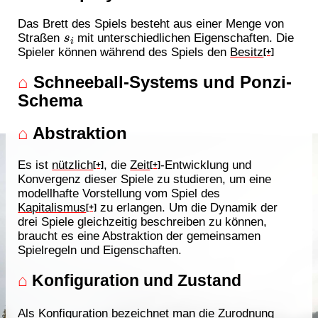
Das Brett des Spiels besteht aus einer Menge von
s
i
Straßen
mit unterschiedlichen Eigenschaften. Die
Spieler können während des Spiels den
Besitz
[+]
⌂
Schneeball-Systems und Ponzi-
Schema
⌂
Abstraktion
Es ist
nützlich
, die
Zeit
-Entwicklung und
[+]
[+]
Konvergenz dieser Spiele zu studieren, um eine
modellhafte Vorstellung vom Spiel des
Kapitalismus
zu erlangen. Um die Dynamik der
[+]
drei Spiele gleichzeitig beschreiben zu können,
braucht es eine Abstraktion der gemeinsamen
Spielregeln und Eigenschaften.
⌂
Konfiguration und Zustand
Als Konfiguration bezeichnet man die Zurodnung