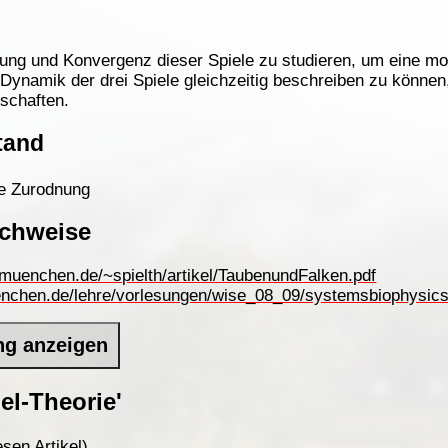
ung und Konvergenz dieser Spiele zu studieren, um eine mod
Dynamik der drei Spiele gleichzeitig beschreiben zu können,
schaften.
tand
ie Zurodnung
achweise
muenchen.de/~spielth/artikel/TaubenundFalken.pdf
enchen.de/lehre/vorlesungen/wise_08_09/systemsbiophysic
ng anzeigen
el-Theorie'
sen Artikel)