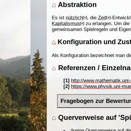
⌂
Abstraktion
Es ist
nützlich
, die
Zeit
-Entwickl
[+]
[+]
Kapitalismus
zu erlangen. Um die 
[+]
gemeinsamen Spielregeln und Eigen
⌂
Konfiguration und Zus
Als Konfiguration bezeichnet man d
⌂
Referenzen / Einzeln
[1]
http://www.mathematik.uni-
[2]
https://www.physik.uni-mu
Fragebogen zur Bewertu
⌂
Querverweise auf 'Spi
(keine Querverweise auf die