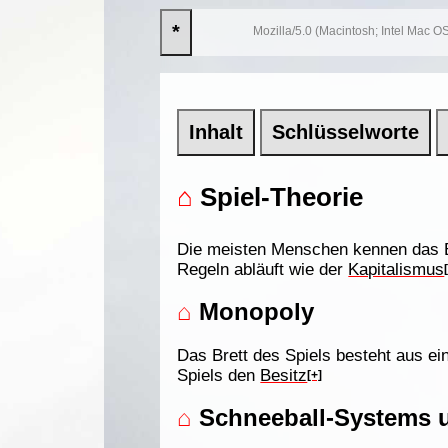
*
Mozilla/5.0 (Macintosh; Intel Mac
Inhalt
Schlüsselworte
⌂
Spiel-Theorie
Die meisten Menschen kennen das B
Regeln abläuft wie der
Kapitalismus
⌂
Monopoly
Das Brett des Spiels besteht aus e
Spiels den
Besitz
[+]
⌂
Schneeball-Systems 