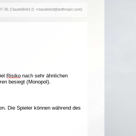
537.36; ClaudeBot/1.0; +claudebot@anthropic.com)
iel
Risiko
nach sehr ähnlichen
eren besiegt (Monopol).
en. Die Spieler können während des