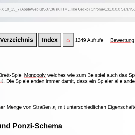
 OS X 10_15_7) AppleWebKit/537.36 (KHTML, like Gecko) Chrome/131.0.0.0 Safari/
Verzeichnis
Index
⌂
1349 Aufrufe
Bewertung
rett-Spiel
Monopoly
welches wie zum Beispiel auch das Sp
. Die Spiele enden immer damit, dass ein Spieler alle and
[+]
s
i
iner Menge von Straßen
mit unterschiedlichen Eigenschaft
und Ponzi-Schema