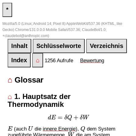
*
Mozilla/5.0 (Linux; Android 14; Pixel 8) AppleWebKit/537.36 (KHTML, like
Gecko) Chrome/131.0.0.0 Mobile Safari/537.36; ClaudeBot/1.0;
+claudebot@anthropic.com)
Inhalt
Schlüsselworte
Verzeichnis
Index
⌂
1256 Aufrufe
Bewertung
⌂
Glossar
⌂
1. Hauptsatz der
Thermodynamik
d
E
=
δ
Q
+
δ
W
(auch
die
innere Energie
),
dem System
E
U
Q
zugeführte
Wärme
menge,
die am System
W