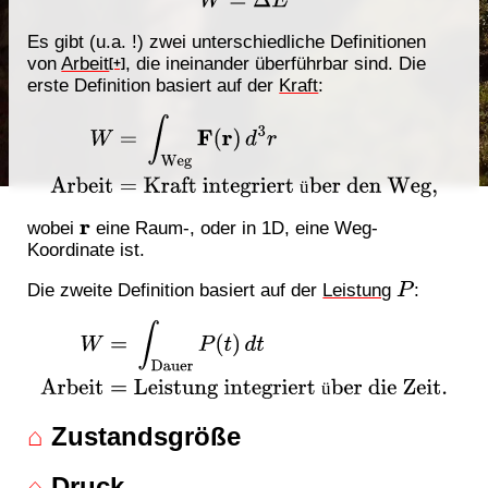
W
=
Δ
E
Es gibt (u.a. !) zwei unterschiedliche Definitionen
von
Arbeit
, die ineinander überführbar sind. Die
[+]
erste Definition basiert auf der
Kraft
:
W
=
∫
Weg
F
(
r
)
d
3
r
Arbeit
=
Kraft integriert über den Weg
,
ü
wobei
eine Raum-, oder in 1D, eine Weg-
r
Koordinate ist.
Die zweite Definition basiert auf der
Leistung
:
P
W
=
∫
Dauer
P
(
t
)
d
t
Arbeit
=
Leistung integriert über die
Zeit
.
ü
⌂
Zustandsgröße
⌂
Druck