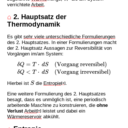
verrichtete
Arbeit
.
⌂
2. Hauptsatz der
Thermodynamik
Es gibt
sehr viele unterschiedliche Formulierungen
des 2. Hauptsatzes. In einer Formulierungen macht
der 2. Hauptsatz Aussagen zur Reversibilität von
Vorgängen im/am System:
δ
Q
=
T
⋅
d
S
(
Vorgang reversibel
)
δ
Q
<
T
⋅
d
S
(
Vorgang
irreversibel
)
Hierbei ist
die
Entropie
.
S
[+]
Eine weitere Formulierung des 2. Hauptsatzes
besagt, dass es unmöglich ist, eine periodisch
arbeitende Maschine zu konstruieren, die
ohne
Verlust
Arbeit
leistet und dabei ein
[+]
Wärmereservoir
abkühlt.