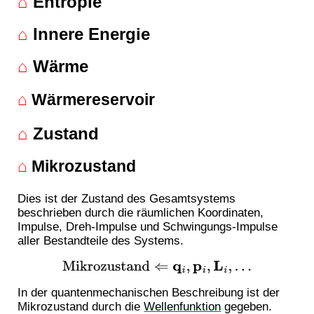
⌂
Entropie
⌂
Innere Energie
⌂
Wärme
⌂
Wärmereservoir
⌂
Zustand
⌂
Mikrozustand
Dies ist der Zustand des Gesamtsystems
beschrieben durch die räumlichen Koordinaten,
Impulse, Dreh-Impulse und Schwingungs-Impulse
aller Bestandteile des Systems.
Mikrozustand
⇐
q
i
,
p
i
,
L
i
,
…
In der quantenmechanischen Beschreibung ist der
Mikrozustand durch die
Wellenfunktion
gegeben.