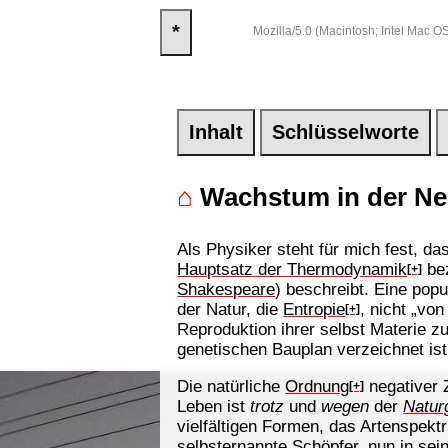
*
Mozilla/5.0 (Macintosh; Intel Mac
Inhalt
Schlüsselworte
⌂
Wachstum in der Ne
Als Physiker steht für mich fest, d
Hauptsatz der Thermodynamik
bez
[+]
Shakespeare
) beschreibt. Eine pop
der Natur, die
Entropie
, nicht „vo
[+]
Reproduktion ihrer selbst Materie z
genetischen Bauplan verzeichnet is
Die natürliche
Ordnung
negativer Z
[+]
Leben ist
trotz
und
wegen
der
Natur
vielfältigen Formen, das Artenspek
selbsternannte Schöpfer, nun in sei