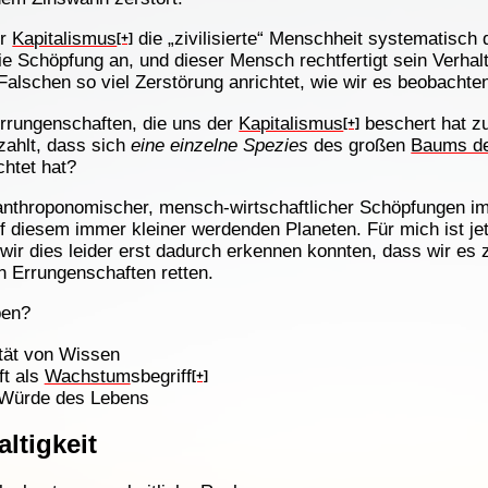
er
Kapitalismus
die „zivilisierte“ Menschheit systematisch 
[+]
ie Schöpfung an, und dieser Mensch rechtfertigt sein Verhalt
 Falschen so viel Zerstörung anrichtet, wie wir es beobachte
Errungenschaften, die uns der
Kapitalismus
beschert hat z
[+]
ezahlt, dass sich
eine einzelne Spezies
des großen
Baums d
chtet hat?
 anthroponomischer, mensch-wirtschaftlicher Schöpfungen 
f diesem immer kleiner werdenden Planeten. Für mich ist je
ir dies leider erst dadurch erkennen konnten, dass wir es 
n Errungenschaften retten.
ben?
tät von Wissen
ft als
Wachstum
sbegriff
[+]
 Würde des Lebens
ltigkeit