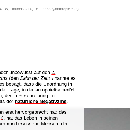
537.36; ClaudeBot/1.0; +claudebot@anthropic.com)
der unbewusst auf den
2.
zins
(den
Zahn der
Zeit
nannte es
[+]
es besagt, dass die Unordnung in
 der Lage, in der
autopoietischen
[+]
en, deren Beschreibung im
 als der
natürliche Negativzins
.
en erst hervorgebracht hat: das
, hat das Leben in seinen
[+]
 Mammon besessene Mensch, der