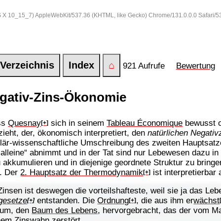
 OS X 10_15_7) AppleWebKit/537.36 (KHTML, like Gecko) Chrome/131.0.0.0 Safari/
Verzeichnis
Index
⌂
921 Aufrufe
Bewertung
gativ-Zins-Ökonomie
ass
Quesnay
sich in seinem
Tableau Économique
bewusst o
[+]
ieht, der, ökonomisch interpretiert, den
natürlichen Negativ
ulär-wissenschaftliche Umschreibung des zweiten Hauptsatz
n alleine“ abnimmt und in der Tat sind nur Lebewesen dazu in
u akkumulieren und in diejenige geordnete Struktur zu bring
t. Der
2. Hauptsatz der Thermodynamik
ist interpretierbar
[+]
insen ist deswegen die vorteilshafteste, weil sie ja das Leb
gesetze
entstanden. Die
Ordnung
, die aus ihm er
wächst
[+]
[+]
trum, den
Baum des Lebens
, hervorgebracht, das der vom
nem Zinswahn zerstört.