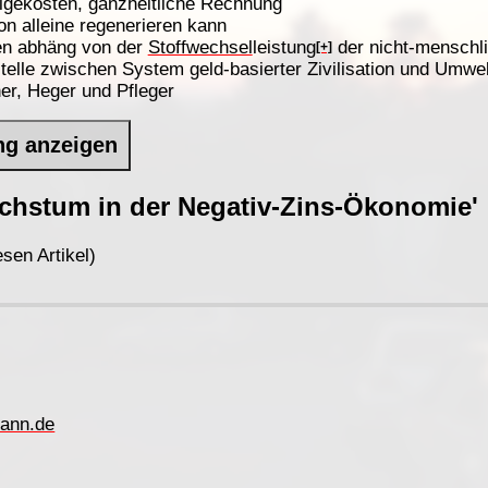
lgekosten, ganzheitliche Rechnung
on alleine regenerieren kann
n abhäng von der
Stoffwechsel
leistung
der nicht-menschl
[+]
stelle zwischen System geld-basierter Zivilisation und Umwelt
er, Heger und Pfleger
ng anzeigen
chstum in der Negativ-Zins-Ökonomie'
sen Artikel)
ann.de