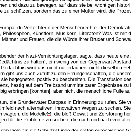
en und dazu zu bewegen, auf dass sie bei wichtigen histori
e zu schützen, sondern das zu einer Mutter wird, die Prozes
s Europa, du Verfechterin der Menschenrechte, der Demokrat
 Philosophen, Künstlern, Musikern, Literaten? Was ist mit d
 Männer und Frauen, die die Würde ihrer Brüder und Schwest
rlebender der Nazi-Vernichtungslager, sagte, dass heute ein
 „Gedächtnis zu halten“, ein wenig von der Gegenwart Abst
Gedächtnis wird uns nicht nur erlauben, nicht dieselben Fe
ern gibt uns auch Zutritt zu den Errungenschaften, die unser
sie begegneten, positiv zu beschreiten. Die Transfusion de
denz, hastig auf dem Treibsand unmittelbarer Ergebnisse zu b
ebig erbringen [könnten], aber nicht die menschliche Fülle au
tun, die Gründerväter Europas in Erinnerung zu rufen. Sie 
feld nach alternativen, innovativen Wegen zu suchen. Sie h
n wagten, die
Modelle
, die bloß Gewalt und Zerstörung her
[+]
gen für die Probleme zu suchen, die nach und nach von alle
den viele als die Geburtsstunde der ersten europäischen 