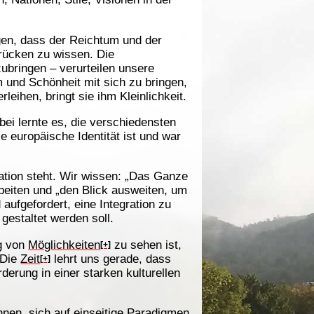
gen, dass der Reichtum und der
rücken zu wissen. Die
ubringen – verurteilen unsere
 und Schönheit mit sich zu bringen,
leihen, bringt sie ihm Kleinlichkeit.
ei lernte es, die verschiedensten
e europäische Identität ist und war
ation steht. Wir wissen: „Das Ganze
beiten und „den Blick ausweiten, um
 aufgefordert, eine Integration zu
 gestaltet werden soll.
ng von
Möglichkeiten
zu sehen ist,
[+]
 Die
Zeit
lehrt uns gerade, dass
[+]
erung in einer starken kulturellen
nen, sich auf einseitige Paradigmen