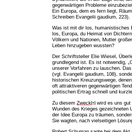
gegenwärtigen Probleme einzubezieh
Ein Europa, dem es fern liegt, Räum
Schreiben Evangelii gaudium, 223).
Was ist mit dir los, humanistische
los, Europa, du Heimat von Dichtern,
Völkern und Nationen, Mutter großer
Leben hinzugeben wussten?
Der Schriftsteller Elie Wiesel, Übe
grundlegend ist. Es ist notwendig,
unserer Vorfahren zu lauschen. Das 
(vgl. Evangelii gaudium, 108), sond
historischen Kreuzungswege, denen 
oft attraktiveren gegenwärtigen Ten
politischen Ertrag schnell und kurzl
Zu diesem
Zweck
wird es uns gut 
[+]
Wunden des Krieges gezeichneten Um
der Idee Europa zu träumen, sonder
Sie wagten, nach vielseitigen Lösun
Robert Schuman sagte bei dem Akt, 