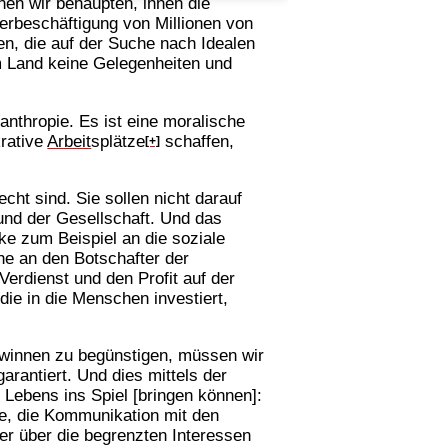
nnen wir behaupten, ihnen die
erbeschäftigung von Millionen von
n, die auf der Suche nach Idealen
em Land keine Gelegenheiten und
lanthropie. Es ist eine moralische
krative
Arbeit
splätze
schaffen,
[+]
ht sind. Sie sollen nicht darauf
und der Gesellschaft. Und das
nke zum Beispiel an die soziale
he an den Botschafter der
Verdienst und den Profit auf der
die in die Menschen investiert,
winnen zu begünstigen, müssen wir
rantiert. Und dies mittels der
Lebens ins Spiel [bringen können]:
te, die Kommunikation mit den
her über die begrenzten Interessen