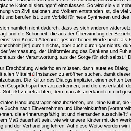
gische Kolonialisierungen“ einzulassen. So wird sie vielme
ung von Zivilisationen und Völkern entstanden ist, die viel 
t und berufen ist, zum Vorbild für neue Synthesen und des
sich nämlich nicht dadurch, dass es sich anderen widersetz
trägt und die Schönheit, die aus der Überwindung der Bezie
e einst von Konrad Adenauer gesprochenen Worte heute als P
nschheit [ist] durch nichts, aber auch durch gar nichts, du
r der Vermassung, der Uniformierung des Denkens und Fühl
ht aus der Verantwortung, aus der Sorge für sich selbst.“ 
zur Erschöpfung wiederholen müssen, dann lautet es Dialog. W
it allen
Mittel
n
Instanzen zu eröffnen suchen, damit dieser
[+]
ufzubauen. Die Kultur des Dialogs impliziert einen echten L
tigen Gesprächspartner anzuerkennen, und die uns erlaubt, 
ls Subjekt zu betrachten, dem man als anerkanntem und ge
 sozialen Handlungsträger einzubeziehen, um „eine Kultur, d
die Suche nach Einvernehmen und Übereinkünften [vorantreib
ennen, die erinnerungsfähig ist und niemanden ausschließt“
 dem Maß dauerhaft sein, wie wir unsere Kinder mit den We
g und der Verhandlung lehren. Auf diese Weise werden wir i