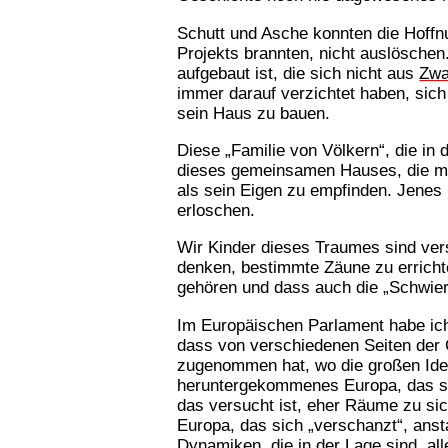
Schutt und Asche konnten die Hoff
Projekts brannten, nicht auslöschen
aufgebaut ist, die sich nicht aus
Zw
immer darauf verzichtet haben, sic
sein Haus zu bauen.
Diese „Familie von Völkern“, die in
dieses gemeinsamen Hauses, die mit
als sein Eigen zu empfinden. Jenes
erloschen.
Wir Kinder dieses Traumes sind ve
denken, bestimmte Zäune zu errichte
gehören und dass auch die „Schwier
Im Europäischen Parlament habe ich
dass von verschiedenen Seiten der 
zugenommen hat, wo die großen Ideal
heruntergekommenes Europa, das sei
das versucht ist, eher Räume zu si
Europa, das sich „verschanzt“, anst
Dynamiken, die in der Lage sind, a