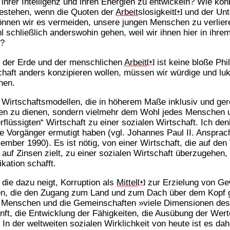
, ihrer Intelligenz und ihren Energien zu entwickeln? Wie kö
estehen, wenn die Quoten der
Arbeit
slosigkeit
und der Unt
[+]
nnen wir es vermeiden, unsere jungen Menschen zu verliere
 schließlich anderswohin gehen, weil wir ihnen hier in ihr
n?
te der Erde und der menschlichen
Arbeit
ist keine bloße Phi
[+]
chaft anders konzipieren wollen, müssen wir würdige und lu
hen.
Wirtschaftsmodellen, die in höherem Maße inklusiv und gerec
igen zu dienen, sondern vielmehr dem Wohl jedes Menschen 
flüssigten“ Wirtschaft zu einer sozialen Wirtschaft. Ich de
e Vorgänger ermutigt haben (vgl. Johannes Paul II. Ansprac
ber 1990). Es ist nötig, von einer Wirtschaft, die auf den 
uf Zinsen zielt, zu einer sozialen Wirtschaft überzugehen, 
kation schafft.
, die dazu neigt, Korruption als
Mittel
zur Erzielung von Ge
[+]
gen, die den Zugang zum Land und zum Dach über dem Kopf ga
 Menschen und die Gemeinschaften »viele Dimensionen des 
kunft, die Entwicklung der Fähigkeiten, die Ausübung der Wer
 In der weltweiten sozialen Wirklichkeit von heute ist es da