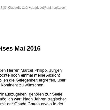
537.36; ClaudeBot/1.0; +claudebot@anthropic.com)
eises Mai 2016
den Herren Marcel Philipp, Jürgen
möchte noch einmal meine Absicht
len die Gelegenheit ergreifen, über
n Kontinent zu wünschen.
n hinauszugehen, gehören zur Seele
möglich war: Nach Jahren tragischer
d mit der Gnade Gottes etwas in der