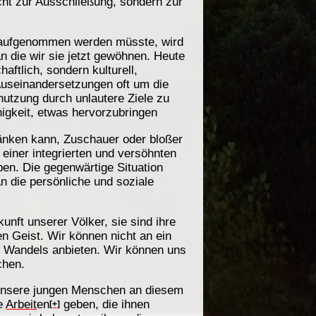
cht zur Ausschließung, sondern zur
er aufgenommen werden müsste, wird
an die wir sie jetzt gewöhnen. Heute
haftlich, sondern kulturell,
n Auseinandersetzungen oft um die
enutzung durch unlautere Ziele zu
higkeit, etwas hervorzubringen
hränken kann, Zuschauer oder bloßer
 einer integrierten und versöhnten
ben. Die gegenwärtige Situation
an die persönliche und soziale
nft unserer Völker, sie sind ihre
 Geist. Wir können nicht an ein
s Wandels anbieten. Wir können uns
chen.
 unsere jungen Menschen an diesem
ge
Arbeit
en
geben, die ihnen
[+]