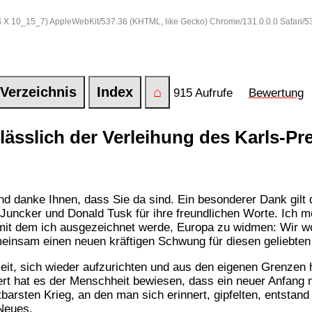
 OS X 10_15_7) AppleWebKit/537.36 (KHTML, like Gecko) Chrome/131.0.0.0 Safari/
Verzeichnis
Index
⌂
915 Aufrufe
Bewertung
ässlich der Verleihung des Karls-Pr
nd danke Ihnen, dass Sie da sind. Ein besonderer Dank gilt 
 Juncker und Donald Tusk für ihre freundlichen Worte. Ich 
 mit dem ich ausgezeichnet werde, Europa zu widmen: Wir wol
emeinsam einen neuen kräftigen Schwung für diesen geliebte
igkeit, sich wieder aufzurichten und aus den eigenen Grenze
t hat es der Menschheit bewiesen, dass ein neuer Anfang 
barsten Krieg, an den man sich erinnert, gipfelten, entstan
Neues.