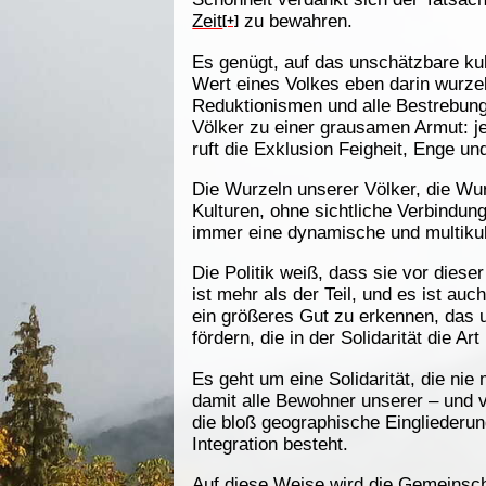
Zeit
zu bewahren.
[+]
Es genügt, auf das unschätzbare ku
Wert eines Volkes eben darin wurze
Reduktionismen und alle Bestrebunge
Völker zu einer grausamen Armut: je
ruft die Exklusion Feigheit, Enge und
Die Wurzeln unserer Völker, die Wur
Kulturen, ohne sichtliche Verbindung
immer eine dynamische und multikultu
Die Politik weiß, dass sie vor dies
ist mehr als der Teil, und es ist a
ein größeres Gut zu erkennen, das 
fördern, die in der Solidarität die A
Es geht um eine Solidarität, die ni
damit alle Bewohner unserer – und v
die bloß geographische Eingliederun
Integration besteht.
Auf diese Weise wird die Gemeinsch