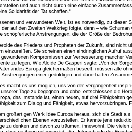
 herstellen und auch nicht durch eine einfache Zusammenfas
ne Solidarität der Tat schaffen.“
issenen und verwundeten Welt, ist es notwendig, zu dieser S
 der auf den Zweiten Weltkrieg folgte, denn – wie Schuman w
e schöpferische Anstrengungen, die der Größe der Bedrohu
erolde des Friedens und Propheten der Zukunft, sind nicht ü
 einzureißen. Sie scheinen einen eindringlichen Aufruf aus
r gewundenen Kompromissen zur Verbesserung mancher Vert
mente zu legen. Wie Alcide De Gasperi sagte: „Von der Sor
Vaterlandes Europa gleichermaßen beseelt, müssen alle ohn
e Anstrengungen einer geduldigen und dauerhaften Zusammena
s macht es uns möglich, uns von der Vergangenheit inspir
t unserer Tage zu begegnen und dabei entschlossen die Her
uropa, das imstande ist, einen neuen, auf drei Fähigkeiten
Fähigkeit zum Dialog und Fähigkeit, etwas hervorzubringen. Fä
nem großartigen Werk Idee Europa heraus, sich die Stadt al
erschiedlichen Ebenen vorzustellen. Er kannte jene redukti
üge zu denken und davon zu träumen, innewohnt. Die vielen
e, dass es ihnen gelungen ist, die Unterschiede der Epochen,