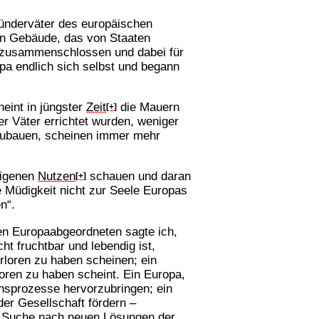
ünderväter des europäischen
ein Gebäude, das von Staaten
l zusammenschlossen und dabei für
pa endlich sich selbst und begann
heint in jüngster
Zeit
die Mauern
[+]
 Väter errichtet wurden, weniger
fzubauen, scheinen immer mehr
eigenen
Nutzen
schauen und daran
[+]
e Müdigkeit nicht zur Seele Europas
n“.
en Europaabgeordneten sagte ich,
t fruchtbar und lebendig ist,
rloren zu haben scheinen; ein
oren zu haben scheint. Ein Europa,
onsprozesse hervorzubringen; ein
er Gesellschaft fördern –
er Suche nach neuen Lösungen der