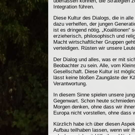
überlassen können, die Strategien 
Integration führen.
Diese Kultur des Dialogs, die in a
dazu verhelfen, der jungen Generatio
ist es dringend nötig, „Koalitionen“ 
erzieherisch, philosophisch und reli
Macht wirtschaftlicher Gruppen geht.
verteidigen. Rüsten wir unsere Leut
Der Dialog und alles, was er mit si
Beobachter zu sein. Alle, vom Klein
Gesellschaft. Diese Kultur ist mögli
lässt keine bloßen Zaungäste der Käm
Verantwortung.
In diesem Sinne spielen unsere jung
Gegenwart. Schon heute schmieden s
Morgen denken, ohne dass wir ihnen
Europa nicht vorstellen, ohne dass
Kürzlich habe ich über diesen Aspe
Aufbau teilhaben lassen, wenn wir i