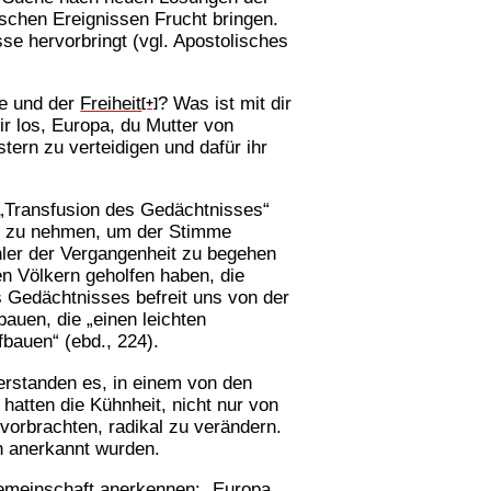
schen Ereignissen Frucht bringen.
se hervorbringt (vgl. Apostolisches
ie und der
Freiheit
? Was ist mit dir
[+]
ir los, Europa, du Mutter von
ern zu verteidigen und dafür ihr
e „Transfusion des Gedächtnisses“
and zu nehmen, um der Stimme
hler der Vergangenheit zu begehen
en Völkern geholfen haben, die
s Gedächtnisses befreit uns von der
auen, die „einen leichten
fbauen“ (ebd., 224).
verstanden es, in einem von den
atten die Kühnheit, nicht nur von
vorbrachten, radikal zu verändern.
n anerkannt wurden.
Gemeinschaft anerkennen: „Europa