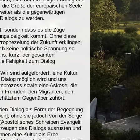
hr die Größe der europäischen Seele
weiter als die gegenwärtigen
 Dialogs zu werden.
t, sondern dass es die Züge
hungslosigkeit kommt. Ohne diese
rophezeiung der Zukunft erklingen:
rch keine politische Spannung so
ens, kurz, der gesamten
Die Fähigkeit zum Dialog
ir sind aufgefordert, eine Kultur
 Dialog möglich wird und uns
ernprozess sowie eine Askese, die
den Fremden, den Migranten, den
schätztem Gegenüber zuhört.
ie den Dialog als Form der Begegnung
en], ohne sie jedoch von der Sorge
 (Apostolisches Schreiben Evangelii
rkzeugen des Dialogs ausrüsten und
hnen eine Kultur als Erbe