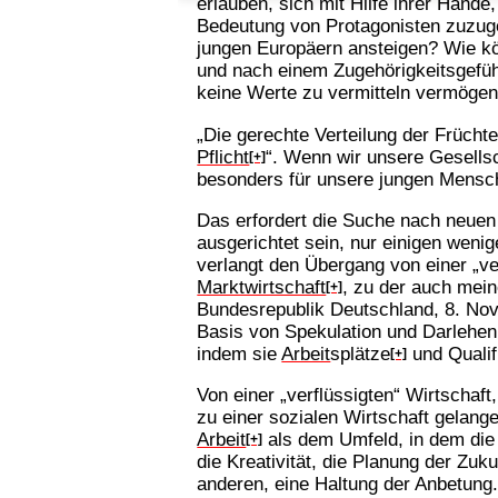
erlauben, sich mit Hilfe ihrer Hände
Bedeutung von Protagonisten zuzug
jungen Europäern ansteigen? Wie kö
und nach einem Zugehörigkeitsgefühl
keine Werte zu vermitteln vermöge
„Die gerechte Verteilung der Früch
Pflicht
“. Wenn wir unsere Gesells
[+]
besonders für unsere jungen Mensc
Das erfordert die Suche nach neuen 
ausgerichtet sein, nur einigen wen
verlangt den Übergang von einer „ver
Marktwirtschaft
, zu der auch mein
[+]
Bundesrepublik Deutschland, 8. Novem
Basis von Spekulation und Darlehen a
indem sie
Arbeit
splätze
und Qualifi
[+]
Von einer „verflüssigten“ Wirtschaft
zu einer sozialen Wirtschaft gelan
Arbeit
als dem Umfeld, in dem die
[+]
die Kreativität, die Planung der Zu
anderen, eine Haltung der Anbetung.