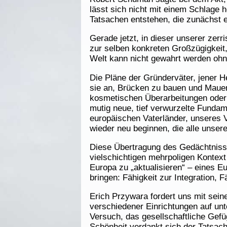
lässt sich nicht mit einem Schlage
Tatsachen entstehen, die zunächst ei
Gerade jetzt, in dieser unserer zerr
zur selben konkreten Großzügigkeit,
Welt kann nicht gewahrt werden ohn
Die Pläne der Gründerväter, jener H
sie an, Brücken zu bauen und Mauern
kosmetischen Überarbeitungen ode
mutig neue, tief verwurzelte Funda
europäischen Vaterländer, unseres 
wieder neu beginnen, die alle unser
Diese Übertragung des Gedächtnisse
vielschichtigen mehrpoligen Kontex
Europa zu „aktualisieren“ – eines E
bringen: Fähigkeit zur Integration, 
Erich Przywara fordert uns mit sei
verschiedener Einrichtungen auf unt
Versuch, das gesellschaftliche Gef
Schönheit verdankt sich der Tatsach