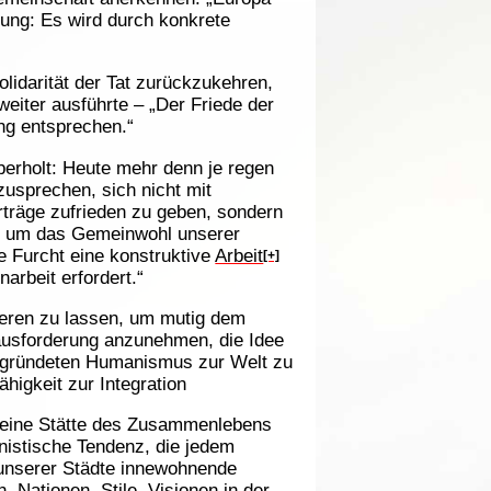
sung: Es wird durch konkrete
olidarität der Tat zurückzukehren,
eiter ausführte – „Der Friede der
ng entsprechen.“
berholt: Heute mehr denn je regen
zusprechen, sich nicht mit
räge zufrieden zu geben, sondern
ge um das Gemeinwohl unserer
e Furcht eine konstruktive
Arbeit
[+]
rbeit erfordert.“
ieren zu lassen, um mutig dem
ausforderung anzunehmen, die Idee
 gegründeten Humanismus zur Welt zu
higkeit zur Integration
s eine Stätte des Zusammenlebens
onistische Tendenz, die jedem
 unserer Städte innewohnende
 Nationen, Stile, Visionen in der