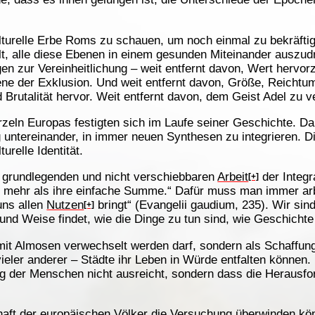
lturelle Erbe Roms zu schauen, um noch einmal zu bekräfti
lt, alle diese Ebenen in einem gesunden Miteinander auszud
n zur Vereinheitlichung – weit entfernt davon, Wert hervorz
ne der Exklusion. Und weit entfernt davon, Größe, Reichtum
 Brutalität hervor. Weit entfernt davon, dem Geist Adel zu ver
zeln Europas festigten sich im Laufe seiner Geschichte. Dab
 untereinander, in immer neuen Synthesen zu integrieren. Di
relle Identität.
er grundlegenden und nicht verschiebbaren
Arbeit
der Integr
[+]
uch mehr als ihre einfache Summe.“ Dafür muss man immer ar
uns allen
Nutzen
bringt“ (Evangelii gaudium, 235). Wir sind
[+]
rt und Weise findet, wie die Dinge zu tun sind, wie Geschichte
e mit Almosen verwechselt werden darf, sondern als Schaffu
ieler anderer – Städte ihr Leben in Würde entfalten können.
g der Menschen nicht ausreicht, sondern dass die Herausford
aft der europäischen Völker die Versuchung überwinden kön