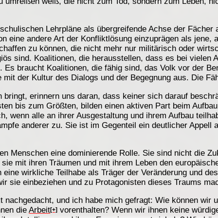
zu umreißen weiß, die nicht zum Tod, sondern zum Leben, ni
lle schulischen Lehrpläne als übergreifende Achse der Fäch
n eine andere Art der Konfliktlösung einzuprägen als jene, 
schaffen zu können, die nicht mehr nur militärisch oder wirtsc
giös sind. Koalitionen, die herausstellen, dass es bei viele
 Es braucht Koalitionen, die fähig sind, das Volk vor der B
e mit der Kultur des Dialogs und der Begegnung aus. Die Fä
ch bringt, erinnern uns daran, dass keiner sich darauf besc
sten bis zum Größten, bilden einen aktiven Part beim Aufbau
ch, wenn alle an ihrer Ausgestaltung und ihrem Aufbau teilha
pfe anderer zu. Sie ist im Gegenteil ein deutlicher Appell 
en Menschen eine dominierende Rolle. Sie sind nicht die Zuku
ie mit ihren Träumen und mit ihrem Leben den europäischen
 eine wirkliche Teilhabe als Träger der Veränderung und de
 wir sie einbeziehen und zu Protagonisten dieses Traums ma
kt nachgedacht, und ich habe mich gefragt: Wie können wir
hnen die
Arbeit
vorenthalten? Wenn wir ihnen keine würdi
[+]