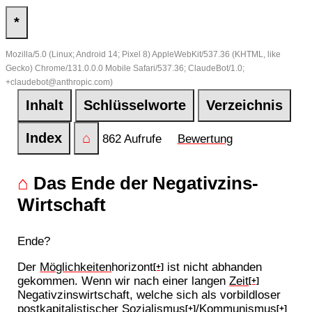
*
Mozilla/5.0 (Linux; Android 14; Pixel 8) AppleWebKit/537.36 (KHTML, like
Gecko) Chrome/131.0.0.0 Mobile Safari/537.36; ClaudeBot/1.0;
+claudebot@anthropic.com)
Inhalt
Schlüsselworte
Verzeichnis
Index
⌂
862 Aufrufe
Bewertung
⌂
Das Ende der Negativzins-
Wirtschaft
Ende?
Der
Möglichkeiten
horizont
ist nicht abhanden
[+]
gekommen. Wenn wir nach einer langen
Zeit
[+]
Negativzinswirtschaft, welche sich als vorbildloser
postkapitalistischer
Sozialismus
/
Kommunismus
[+]
[+]