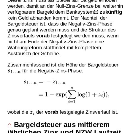
Dieser Zins muss als Steuer auf Bargeld erhoben
werden, damit an der Null-Zins-Grenze bei weiterhin
verfügbarem Bargeld dem
Bank
system
zukünftig
[+]
kein Geld abhanden kommt. Der Nachteil der
Bargeldsteuer ist, dass die Negativ-Zins-Phase
genau geplant werden muss und die Struktur des
Zinsverlaufs
vorab
festgelegt werden muss, wenn
nicht am Ende der Negativ-Zins-Phase eine
Währungreform stattfindet mit komplettem
Austausch der Scheine.
Zusammenfassend ist die Höhe der Bargeldsteuer
für die Negativ-Zins-Phase:
s
1
⋯
n
s
1
⋯
n
=
−
z
1
⋯
n
=
1
−
exp
(
∑
i
=
1
n
log
(
1
+
z
i
)
)
,
wobei die
der
vorab
festgelegte Zinsverlauf ist.
z
i
⌂
Bargeldsteuer aus mittlerem
jährlichen Zins und NZW Laufzeit