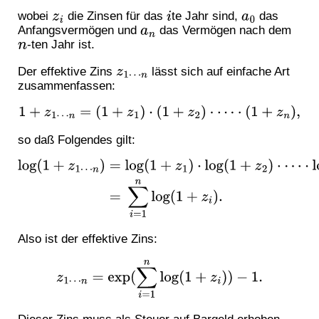
wobei
die Zinsen für das
te Jahr sind,
das
z
i
i
a
0
Anfangsvermögen und
das Vermögen nach dem
a
n
-ten Jahr ist.
n
Der effektive Zins
lässt sich auf einfache Art
z
1
⋯
n
zusammenfassen:
1
+
z
1
⋯
n
=
(
1
+
z
1
)
⋅
(
1
+
z
2
)
⋅
⋯
⋅
(
1
+
z
n
)
,
so daß Folgendes gilt:
log
(
1
+
z
1
⋯
n
)
=
log
(
1
+
z
1
)
⋅
log
(
1
+
z
2
)
⋅
⋯
⋅
log
(
1
+
z
n
)
=
∑
i
=
1
n
log
(
1
+
z
i
)
.
Also ist der effektive Zins:
z
1
⋯
n
=
exp
(
∑
i
=
1
n
log
(
1
+
z
i
)
)
−
1.