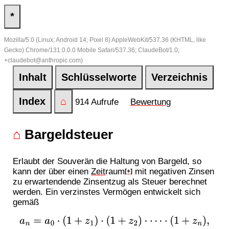
*
Mozilla/5.0 (Linux; Android 14; Pixel 8) AppleWebKit/537.36 (KHTML, like
Gecko) Chrome/131.0.0.0 Mobile Safari/537.36; ClaudeBot/1.0;
+claudebot@anthropic.com)
Inhalt
Schlüsselworte
Verzeichnis
Index
⌂
914 Aufrufe
Bewertung
⌂
Bargeldsteuer
Erlaubt der Souverän die Haltung von Bargeld, so
kann der über einen
Zeit
raum
mit negativen Zinsen
[+]
zu erwartendende Zinsentzug als Steuer berechnet
werden. Ein verzinstes Vermögen entwickelt sich
gemäß
a
n
=
a
0
⋅
(
1
+
z
1
)
⋅
(
1
+
z
2
)
⋅
⋯
⋅
(
1
+
z
n
)
,