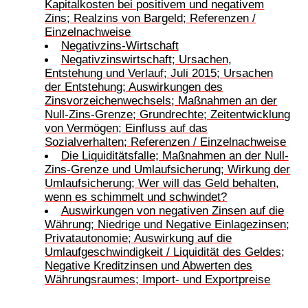
Kapitalkosten bei positivem und negativem
Zins; Realzins von Bargeld; Referenzen /
Einzelnachweise
Negativzins-Wirtschaft
Negativzinswirtschaft; Ursachen,
Entstehung und Verlauf; Juli 2015; Ursachen
der Entstehung; Auswirkungen des
Zinsvorzeichenwechsels; Maßnahmen an der
Null-Zins-Grenze; Grundrechte; Zeitentwicklung
von Vermögen; Einfluss auf das
Sozialverhalten; Referenzen / Einzelnachweise
Die Liquiditätsfalle; Maßnahmen an der Null-
Zins-Grenze und Umlaufsicherung; Wirkung der
Umlaufsicherung; Wer will das Geld behalten,
wenn es schimmelt und schwindet?
Auswirkungen von negativen Zinsen auf die
Währung; Niedrige und Negative Einlagezinsen;
Privatautonomie; Auswirkung auf die
Umlaufgeschwindigkeit / Liquidität des Geldes;
Negative Kreditzinsen und Abwerten des
Währungsraumes; Import- und Exportpreise