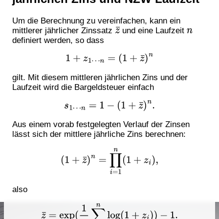
Um die Berechnung zu vereinfachen, kann ein
mittlerer jährlicher Zinssatz
und eine Laufzeit
z
¯
n
definiert werden, so dass
1
+
z
1
⋯
n
=
(
1
+
z
¯
)
n
gilt. Mit diesem mittleren jährlichen Zins und der
Laufzeit wird die Bargeldsteuer einfach
s
1
⋯
n
=
1
−
(
1
+
z
¯
)
n
.
Aus einem vorab festgelegten Verlauf der Zinsen
lässt sich der mittlere jährliche Zins berechnen:
(
1
+
z
¯
)
n
=
∏
i
=
1
n
(
1
+
z
i
)
,
also
z
¯
=
exp
(
1
n
∑
i
=
1
n
log
(
1
+
z
i
)
)
−
1.