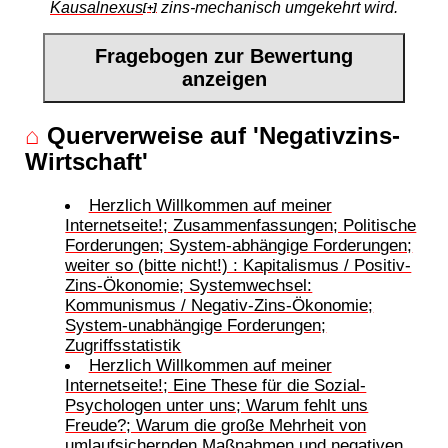
Kausalnexus
zins-mechanisch umgekehrt wird.
[+]
Fragebogen zur Bewertung
anzeigen
⌂
Querverweise auf 'Negativzins-
Wirtschaft'
Herzlich Willkommen auf meiner
Internetseite!; Zusammenfassungen; Politische
Forderungen; System-abhängige Forderungen;
weiter so (bitte nicht!) : Kapitalismus / Positiv-
Zins-Ökonomie; Systemwechsel:
Kommunismus / Negativ-Zins-Ökonomie;
System-unabhängige Forderungen;
Zugriffsstatistik
Herzlich Willkommen auf meiner
Internetseite!; Eine These für die Sozial-
Psychologen unter uns; Warum fehlt uns
Freude?; Warum die große Mehrheit von
umlaufsichernden Maßnahmen und negativen