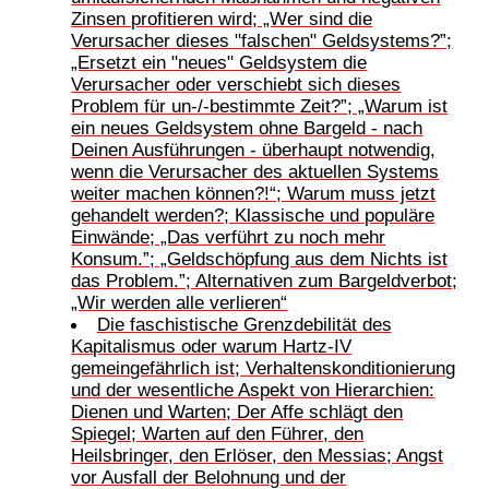
Zinsen profitieren wird; „Wer sind die
Verursacher dieses "falschen" Geldsystems?”;
„Ersetzt ein "neues" Geldsystem die
Verursacher oder verschiebt sich dieses
Problem für un-/-bestimmte Zeit?”; „Warum ist
ein neues Geldsystem ohne Bargeld - nach
Deinen Ausführungen - überhaupt notwendig,
wenn die Verursacher des aktuellen Systems
weiter machen können?!“; Warum muss jetzt
gehandelt werden?; Klassische und populäre
Einwände; „Das verführt zu noch mehr
Konsum.”; „Geldschöpfung aus dem Nichts ist
das Problem.”; Alternativen zum Bargeldverbot;
„Wir werden alle verlieren“
Die faschistische Grenzdebilität des
Kapitalismus oder warum Hartz-IV
gemeingefährlich ist; Verhaltenskonditionierung
und der wesentliche Aspekt von Hierarchien:
Dienen und Warten; Der Affe schlägt den
Spiegel; Warten auf den Führer, den
Heilsbringer, den Erlöser, den Messias; Angst
vor Ausfall der Belohnung und der