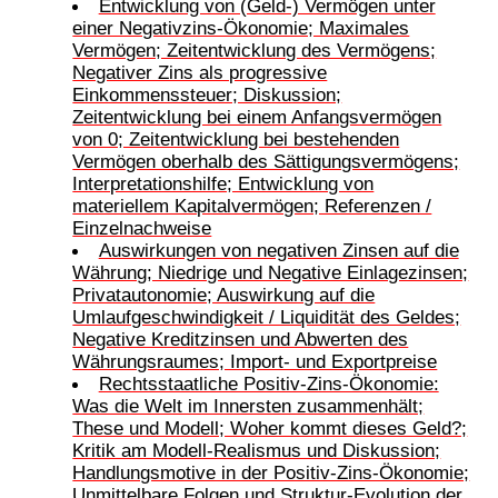
Entwicklung von (Geld-) Vermögen unter
einer Negativzins-Ökonomie; Maximales
Vermögen; Zeitentwicklung des Vermögens;
Negativer Zins als progressive
Einkommenssteuer; Diskussion;
Zeitentwicklung bei einem Anfangsvermögen
von 0; Zeitentwicklung bei bestehenden
Vermögen oberhalb des Sättigungsvermögens;
Interpretationshilfe; Entwicklung von
materiellem Kapitalvermögen; Referenzen /
Einzelnachweise
Auswirkungen von negativen Zinsen auf die
Währung; Niedrige und Negative Einlagezinsen;
Privatautonomie; Auswirkung auf die
Umlaufgeschwindigkeit / Liquidität des Geldes;
Negative Kreditzinsen und Abwerten des
Währungsraumes; Import- und Exportpreise
Rechtsstaatliche Positiv-Zins-Ökonomie:
Was die Welt im Innersten zusammenhält;
These und Modell; Woher kommt dieses Geld?;
Kritik am Modell-Realismus und Diskussion;
Handlungsmotive in der Positiv-Zins-Ökonomie;
Unmittelbare Folgen und Struktur-Evolution der