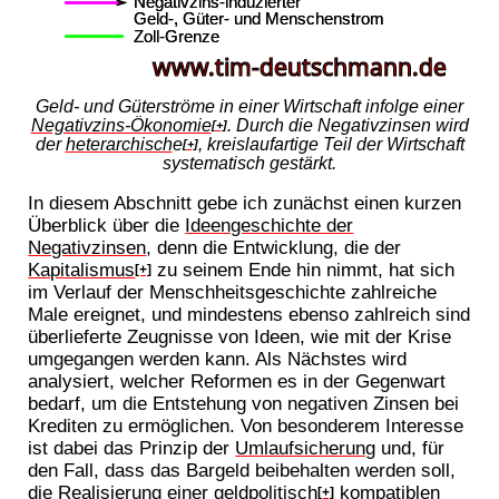
Geld- und Güterströme in einer Wirtschaft infolge einer
Negativzins-Ökonomie
. Durch die Negativzinsen wird
[+]
der
heterarchisch
e
, kreislaufartige Teil der Wirtschaft
[+]
systematisch gestärkt.
In diesem Abschnitt gebe ich zunächst einen kurzen
Überblick über die
Ideengeschichte der
Negativzinsen
, denn die Entwicklung, die der
Kapitalismus
zu seinem Ende hin nimmt, hat sich
[+]
im Verlauf der Menschheitsgeschichte zahlreiche
Male ereignet, und mindestens ebenso zahlreich sind
überlieferte Zeugnisse von Ideen, wie mit der Krise
umgegangen werden kann. Als Nächstes wird
analysiert, welcher Reformen es in der Gegenwart
bedarf, um die Entstehung von negativen Zinsen bei
Krediten zu ermöglichen. Von besonderem Interesse
ist dabei das Prinzip der
Umlaufsicherung
und, für
den Fall, dass das Bargeld beibehalten werden soll,
die Realisierung einer
geldpolitisch
kompatiblen
[+]