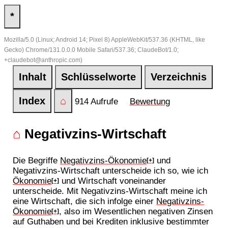
*
Mozilla/5.0 (Linux; Android 14; Pixel 8) AppleWebKit/537.36 (KHTML, like
Gecko) Chrome/131.0.0.0 Mobile Safari/537.36; ClaudeBot/1.0;
+claudebot@anthropic.com)
Inhalt
Schlüsselworte
Verzeichnis
Index
⌂
914 Aufrufe
Bewertung
⌂
Negativzins-Wirtschaft
Die Begriffe
Negativzins-Ökonomie
und
[+]
Negativzins-Wirtschaft unterscheide ich so, wie ich
Ökonomie
und Wirtschaft voneinander
[+]
unterscheide. Mit Negativzins-Wirtschaft meine ich
eine Wirtschaft, die sich infolge einer
Negativzins-
Ökonomie
, also im Wesentlichen negativen Zinsen
[+]
auf Guthaben und bei Krediten inklusive bestimmter