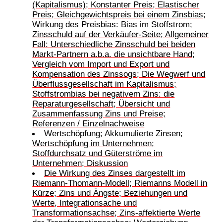
(Kapitalismus); Konstanter Preis; Elastischer
Preis; Gleichgewichtspreis bei einem Zinsbias;
Wirkung des Preisbias: Bias im Stoffstrom;
Zinsschuld auf der Verkäufer-Seite; Allgemeiner
Fall: Unterschiedliche Zinsschuld bei beiden
Markt-Partnern a.b.a. die unsichtbare Hand;
Vergleich vom Import und Export und
Kompensation des Zinssogs; Die Wegwerf und
Überflussgesellschaft im Kapitalismus;
Stoffstrombias bei negativem Zins: die
Reparaturgesellschaft; Übersicht und
Zusammenfassung Zins und Preise;
Referenzen / Einzelnachweise
Wertschöpfung; Akkumulierte Zinsen;
Wertschöpfung im Unternehmen;
Stoffdurchsatz und Güterströme im
Unternehmen; Diskussion
Die Wirkung des Zinses dargestellt im
Riemann-Thomann-Modell; Riemanns Modell in
Kürze; Zins und Ängste; Beziehungen und
Werte, Integrationsache und
Transformationsachse; Zins-affektierte Werte