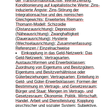
der Transformationsachse; Werterziehung,
Konditionierung auf kapitalistische Werte; Zins-
induzierte Ängste; Zins-Störung der
Integrationsachse und des nomischen
Gleichgewichts; Erweitertes Riemann-
Thomann-Modell; Schizoidie
(Distanzausrichtung); Depression
(Näheausrichtung); Zwanghaftigkeit
(Dauerausrichtung); Hysterie
(Wechselausrichtung); Zusammenfassung;
Referenzen / Einzelnachweise
Einkopplung in das Geld-Netzwerk; Das
Geld-Netzwerk; Vertragsarten,
Austauschformen und Erwerbsklassen;
Zuordnung von Eigentums und Besitzgütern,
Eigentums und Besitzverhältnisse oder
Güterbeziehungen; Vertragsarten; Einteilung in
Geld- und Güter-Erwerbsklassen; Formen der
Bestimmung im Vertrags- und Gesetzesraum;
Bürger und Staat; Mengen im Vertrags- und
Gesetzesraum: Ökonomie, Politik, Wirtschaft,
Handel, Arbeit und Dienstleistung; Kopplung
psychischer und sozialer System: Subjektive,