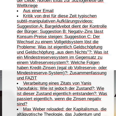
der Liebe; Norbert Elias zur Soziogenese der
Weltkriege
Aus einer Email
Kritik von drei für diese Zeit typischen
subtil-manipulativen Aufklärungsvideos;
Suggestion A: Bargeldvebot dient der Kontrolle
der Bürger; Suggestion B: Negativ-Zins lässt
Konsum-Preise steigen; Suggestion C: Der
Wechsel zu einem Vollgeldsystem löst die
Probleme; Was ist eigentlich Geldschöpfung
und Geldschöpfung „aus dem Nichts”?; Was ist
ein Mindestreservesystem im Gegensatz zu
einem Vollreservesystem?; Welche Folgen
haben Kredit-Zinsen (egal ob Vollreserve- oder
Mindestreserve-System)?; Zusammenfassung
und FAZIT
Verarbeitung eines Zitats von Yanis
Varoufakis; Wie ist jedoch der Zustand?; Wie
ist dieser Zustand eigentlich entstanden?; Was
passiert eigentlich, wenn die Zinsen negativ
sind?
Max Weber reloaded: der Kapitalismus, die
altägyptische Theologie, das Judentum und