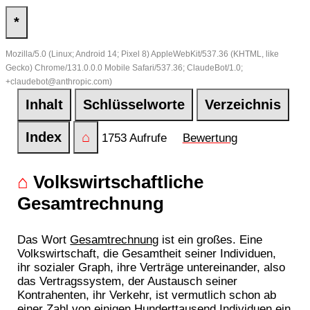
*
Mozilla/5.0 (Linux; Android 14; Pixel 8) AppleWebKit/537.36 (KHTML, like
Gecko) Chrome/131.0.0.0 Mobile Safari/537.36; ClaudeBot/1.0;
+claudebot@anthropic.com)
Inhalt
Schlüsselworte
Verzeichnis
Index
⌂
1753 Aufrufe
Bewertung
⌂
Volkswirtschaftliche
Gesamtrechnung
Das Wort
Gesamtrechnung
ist ein großes. Eine
Volkswirtschaft, die Gesamtheit seiner Individuen,
ihr sozialer Graph, ihre Verträge untereinander, also
das Vertragssystem, der Austausch seiner
Kontrahenten, ihr Verkehr, ist vermutlich schon ab
einer Zahl von einigen Hunderttausend Individuen ein