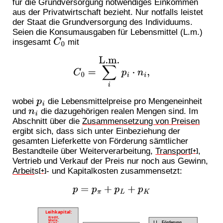
für die Grundversorgung notwendiges Einkommen
aus der Privatwirtschaft bezieht. Nur notfalls leistet
der Staat die Grundversorgung des Individuums.
Seien die Konsumausgaben für Lebensmittel (L.m.)
insgesamt
mit
C
0
C
0
=
∑
i
L.m.
p
i
⋅
n
i
,
wobei
die Lebensmittelpreise pro Mengeneinheit
p
i
und
die dazugehörigen realen Mengen sind. Im
n
i
Abschnitt über die
Zusammensetzung von Preisen
ergibt sich, dass sich unter Einbeziehung der
gesamten Lieferkette von Förderung sämtlicher
Bestandteile über Weiterverarbeitung,
Transport
,
[+]
Vertrieb und Verkauf der Preis nur noch aus Gewinn,
Arbeit
s
- und Kapitalkosten zusammensetzt:
[+]
p
=
p
π
+
p
L
+
p
K