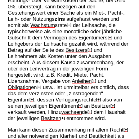
Haltungs- oder Verwahrkosten der Sache, bei Geld
0%, übersteigt, kann bezogen auf den
Gestehungswert einer Sache als ein Miet-, Pacht-,
Leih- oder Nutzungs
zins
aufgefasst werden und
somit als
Wachstum
srate
der Leihsache, die
[+]
typischerweise als eine monatliche oder jährliche
Gutschrift dem Vermögen des
Eigentümers
und
[+]
Leihgebers der Leihsache gezahlt wird, während der
Betrag auf der Seite des
Besitzers
und
[+]
Leihnehmers als Kosten unter den Ausgaben
erscheint. Aus diesem Kausalzusammenhang, der
über den Leihvertrag in der jeweiligen Form
hergestellt wird, z.B. Kredit, Miete, Pacht,
Lizenznahme, Vergabe von
Anleihen
und
[+]
Obligation
en
usw., ist unmittelbar ersichtlich, dass
[+]
das dem verzinsten oder „zinstragenden“
Eigentum
, dessen
Verfügungsrechte
also von
[+]
[+]
seinen jeweiligen
Eigentümern
an
Besitzer
[+]
[+]
verkauft werden, Hinzu
wachsen
de
dem Haushalt
[+]
der jeweiligen
Besitzer
entnommen wird.
[+]
Man kann diesen Zusammenhang mit allem
Recht
[+]
und aller notwendigen Klarheit und Deutlichkeit als