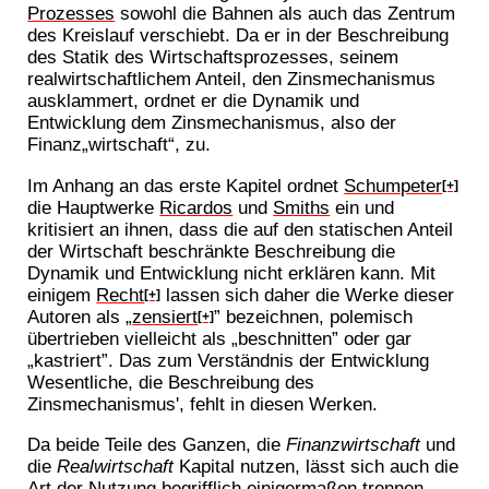
Prozesses
sowohl die Bahnen als auch das Zentrum
des Kreislauf verschiebt. Da er in der Beschreibung
des Statik des Wirtschaftsprozesses, seinem
realwirtschaftlichem Anteil, den Zinsmechanismus
ausklammert, ordnet er die Dynamik und
Entwicklung dem Zinsmechanismus, also der
Finanz„wirtschaft“, zu.
Im Anhang an das erste Kapitel ordnet
Schumpeter
[+]
die Hauptwerke
Ricardos
und
Smiths
ein und
kritisiert an ihnen, dass die auf den statischen Anteil
der Wirtschaft beschränkte Beschreibung die
Dynamik und Entwicklung nicht erklären kann. Mit
einigem
Recht
lassen sich daher die Werke dieser
[+]
Autoren als „
zensiert
” bezeichnen, polemisch
[+]
übertrieben vielleicht als „beschnitten” oder gar
„kastriert”. Das zum Verständnis der Entwicklung
Wesentliche, die Beschreibung des
Zinsmechanismus', fehlt in diesen Werken.
Da beide Teile des Ganzen, die
Finanzwirtschaft
und
die
Realwirtschaft
Kapital nutzen, lässt sich auch die
Art der Nutzung begrifflich einigermaßen trennen.