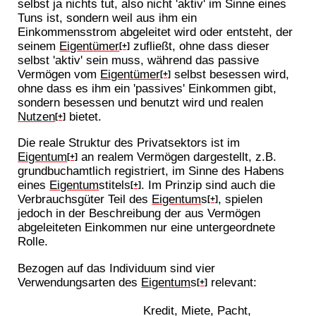
selbst ja nichts tut, also nicht 'aktiv' im Sinne eines
Tuns ist, sondern weil aus ihm ein
Einkommensstrom abgeleitet wird oder entsteht, der
seinem
Eigentümer
zufließt, ohne dass dieser
[+]
selbst 'aktiv' sein muss, während das passive
Vermögen vom
Eigentümer
selbst besessen wird,
[+]
ohne dass es ihm ein 'passives' Einkommen gibt,
sondern besessen und benutzt wird und realen
Nutzen
bietet.
[+]
Die reale Struktur des Privatsektors ist im
Eigentum
an realem Vermögen dargestellt, z.B.
[+]
grundbuchamtlich registriert, im Sinne des Habens
eines
Eigentum
stitels
. Im Prinzip sind auch die
[+]
Verbrauchsgüter Teil des
Eigentum
s
, spielen
[+]
jedoch in der Beschreibung der aus Vermögen
abgeleiteten Einkommen nur eine untergeordnete
Rolle.
Bezogen auf das Individuum sind vier
Verwendungsarten des
Eigentum
s
relevant:
[+]
Kredit, Miete, Pacht,