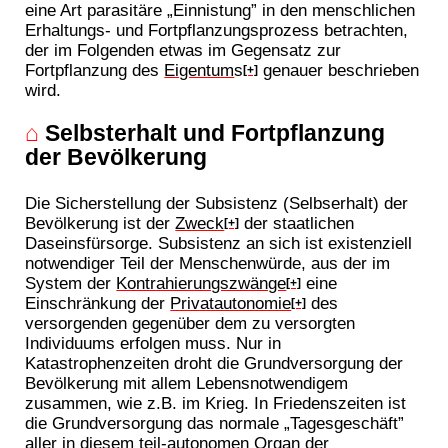
eine Art parasitäre „Einnistung” in den menschlichen
Erhaltungs- und Fortpflanzungsprozess betrachten,
der im Folgenden etwas im Gegensatz zur
Fortpflanzung des
Eigentum
s
genauer beschrieben
[+]
wird.
⌂
Selbsterhalt und Fortpflanzung
der Bevölkerung
Die Sicherstellung der Subsistenz (Selbserhalt) der
Bevölkerung ist der
Zweck
der staatlichen
[+]
Daseinsfürsorge. Subsistenz an sich ist existenziell
notwendiger Teil der Menschenwürde, aus der im
System der
Kontrahierungszwänge
eine
[+]
Einschränkung der
Privatautonomie
des
[+]
versorgenden gegenüber dem zu versorgten
Individuums erfolgen muss. Nur in
Katastrophenzeiten droht die Grundversorgung der
Bevölkerung mit allem Lebensnotwendigem
zusammen, wie z.B. im Krieg. In Friedenszeiten ist
die Grundversorgung das normale „Tagesgeschäft”
aller in diesem teil-autonomen Organ der