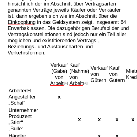
hinsichtlich der im
Abschnitt über Vertragsarten
genannten Verträge jeweils Käufer oder Verkäufer
ist, dann ergeben sich wie im
Abschnitt über die
Einkopplung
in das Geldsystem zeigt, insgesamt 64
Erwerbsklassen. Die dazugehörigen Berufsbilder und
Vertragskonstellationen sind jedoch nur ein Teil aller
möglichen und existitierenden Vertrags-,
Beziehungs- und Austauscharten und
Verkehrsformen.
Verkauf
Kauf
Verkauf
Kauf
(Gabe)
(Nahme)
Miet
von
von
von
von
Kred
Gütern
Gütern
Arbeit
Arbeit
[+]
[+]
Arbeit
er
[+]
Angestellter
x
„Schaf“
Unternehmer
Produzent
x
x
x
x
„Stier“
„Bulle“
Händler
x
x