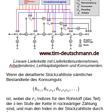
Lineare Lieferkette mit Lieferkettenunternehmen,
Arbeit
enden
, Leihkaptialgebern und Konsumenten.
[+]
Wenn die detaillierte Stückzahlliste sämtlicher
Bestandteile des Konsumguts
(
n
~
r
1
,
n
~
r
1
r
2
,
n
~
r
1
r
2
r
3
,
…
)
ist, wobei die
Indizes für den Rohstoff (das Teil)
r
i
der
-ten Stufe der Kette in rückwärtiger Zählung
i
sind, und man den Index in der Stückzahlliste durch