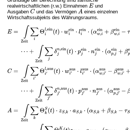
realwirtschaftlichen (r.w.) Einnahmen
und
E
Ausgaben
und das Vermögen
eines einzelnen
C
A
Wirtschaftssubjekts des Währungsraums.
E
=
∫
Zeit
∑
i
Θ
i
l
,
ein
(
t
)
⋅
w
i
ein
⋅
l
i
ein
⋅
(
α
w
,
i
ein
+
β
w
,
i
ein
−
τ
w
,
i
ein
)
d
t
⋯
⋯
+
∫
Zeit
∑
j
δ
j
n
,
ein
(
t
)
⋅
p
j
ein
⋅
n
j
ein
⋅
(
α
p
,
j
ein
+
β
p
,
j
ein
−
τ
p
,
j
ein
)
d
t
C
=
∫
Zeit
∑
i
′
Θ
i
′
l
,
aus
(
t
)
⋅
w
i
′
aus
⋅
l
i
′
aus
⋅
(
α
w
,
i
′
aus
−
β
w
,
i
′
aus
+
τ
w
,
i
′
aus
)
d
t
⋯
⋯
+
∫
Zeit
∑
j
′
δ
j
′
n
,
aus
(
t
)
⋅
p
j
′
aus
⋅
n
j
′
aus
⋅
(
α
p
,
j
′
aus
−
β
p
,
j
′
aus
+
τ
p
,
j
′
aus
)
d
t
A
=
∫
Zeit
∑
k
Θ
k
S
(
t
)
⋅
z
S
,
k
⋅
a
S
,
k
⋅
(
α
S
,
k
+
β
S
,
k
−
τ
S
,
k
)
d
t
⋯
⋯
−
∫
Zeit
∑
k
′
Θ
k
′
K
(
t
)
z
K
,
k
′
⋅
a
K
,
k
′
⋅
(
α
K
,
k
′
−
β
K
,
k
′
+
τ
K
,
k
′
)
d
t
⋯
⋯
+
∫
Zeit
∑
k
Θ
k
S
(
t
)
⋅
ρ
ρ
S
,
k
⋅
a
S
,
k
⋅
(
α
S
,
k
+
β
S
,
k
−
τ
S
,
k
)
d
t
⋯
⋯
−
∫
Zeit
∑
k
′
Θ
k
′
K
(
t
)
ρ
ρ
K
,
k
′
⋅
a
K
,
k
′
⋅
(
α
K
,
k
′
−
β
K
,
k
′
+
τ
K
,
k
′
)
d
t
⋯
⋯
−
∫
Zeit
∑
k
″
δ
k
″
δ
(
t
)
⋅
δ
k
″
⋅
a
k
″
⋅
(
α
δ
,
k
″
aus
−
β
δ
,
k
″
aus
+
τ
δ
,
k
″
au
s
)
d
t
,