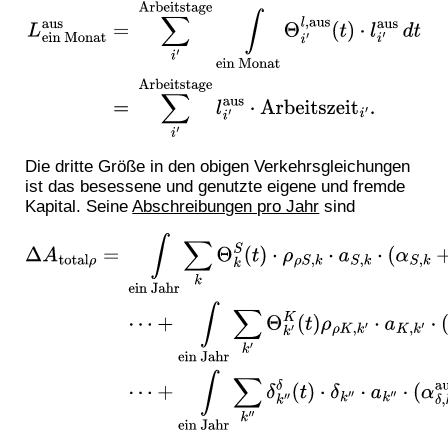
L
ein Monat
aus
=
∑
i
′
Arbeitstage
∫
ein
Monat
Θ
i
′
l
,
aus
(
t
)
⋅
l
i
′
aus
d
t
=
∑
i
′
Arbeitstage
l
i
′
aus
⋅
Arbeitsz
eit
i
′
.
Die dritte Größe in den obigen Verkehrsgleichungen
ist das besessene und genutzte eigene und fremde
Kapital. Seine
Abschreibungen pro Jahr
sind
Δ
A
total
ρ
=
∫
ein
Jahr
∑
k
Θ
k
S
(
t
)
⋅
ρ
ρ
S
,
k
⋅
a
S
,
k
⋅
(
α
S
,
k
+
β
S
,
k
−
τ
S
,
k
)
d
t
⋯
⋯
+
∫
ein Jahr
∑
k
′
Θ
k
′
K
(
t
)
ρ
ρ
K
,
k
′
⋅
a
K
,
k
′
⋅
(
α
K
,
k
′
−
β
K
,
k
′
+
τ
K
,
k
′
)
d
t
⋯
⋯
+
∫
ein
Jahr
∑
k
″
δ
k
″
δ
(
t
)
⋅
δ
k
″
⋅
a
k
″
⋅
(
α
δ
,
k
″
aus
−
β
δ
,
k
″
aus
+
τ
δ
,
k
″
aus
)
d
t