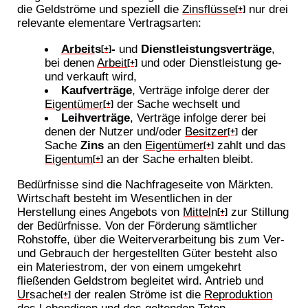
die Geldströme und speziell die
Zinsflüsse
nur drei
[+]
relevante elementare Vertragsarten:
Arbeit
s
-
und
Dienstleistungsverträge
,
[+]
bei denen
Arbeit
und oder Dienstleistung ge-
[+]
und verkauft wird,
Kaufverträge
, Verträge infolge derer der
Eigentümer
der Sache wechselt und
[+]
Leihverträge
, Verträge infolge derer bei
denen der Nutzer und/oder
Besitzer
der
[+]
Sache
Zins
an den
Eigentümer
zahlt und das
[+]
Eigentum
an der Sache erhalten bleibt.
[+]
Bedürfnisse sind die Nachfrageseite von Märkten.
Wirtschaft besteht im Wesentlichen in der
Herstellung eines Angebots von
Mittel
n
zur Stillung
[+]
der Bedürfnisse. Von der Förderung sämtlicher
Rohstoffe, über die Weiterverarbeitung bis zum Ver-
und Gebrauch der hergestellten Güter besteht also
ein Materiestrom, der von einem umgekehrt
fließenden Geldstrom begleitet wird. Antrieb und
Ur
sache
der realen Ströme ist die
Reproduktion
[+]
des Lebendigen und des geltenden Toten
.