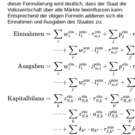
dieser Formulierung wird deutlich, dass der Staat die
Volkswirtschaft über alle Märkte beeinflussen kann.
Entsprechend der obigen Formeln addieren sich die
Einnahmen und Ausgaben des Staates zu:
Einnahmen
=
∑
i
w
i
ein
⋅
l
i
ein
⋅
τ
w
,
i
ein
+
∑
j
p
j
ein
⋅
n
j
ein
⋅
τ
p
,
j
ein
⋯
+
∑
i
′
w
i
′
aus
⋅
l
i
′
aus
⋅
τ
w
,
i
′
aus
+
∑
j
′
p
j
′
aus
⋅
n
j
′
aus
⋅
τ
p
,
j
′
aus
Aus
gaben
=
∑
i
w
i
ein
⋅
l
i
ein
⋅
β
w
,
i
ein
+
∑
j
p
j
ein
⋅
n
j
ein
⋅
β
p
,
j
ein
⋯
+
∑
i
′
w
i
′
aus
⋅
l
i
′
aus
⋅
β
w
,
i
′
aus
+
∑
j
′
p
j
′
aus
⋅
n
j
′
aus
⋅
β
p
,
j
′
aus
Kap
italbilanz
=
∑
k
z
S
,
k
ein
⋅
a
S
,
k
ein
⋅
τ
S
,
k
ein
+
∑
k
′
z
K
,
k
′
aus
⋅
a
K
,
k
′
aus
⋅
τ
K
,
k
′
aus
⋯
⋯
−
∑
k
z
S
,
k
ein
⋅
a
S
,
k
ein
⋅
β
S
,
k
ein
−
∑
k
′
z
K
,
k
′
aus
⋅
a
K
,
k
′
aus
⋅
β
K
,
k
′
aus
⋯
⋯
+
∑
k
″
δ
k
″
⋅
a
k
″
⋅
τ
δ
,
k
″
aus
−
∑
k
″
δ
k
″
⋅
a
k
″
⋅
β
δ
,
k
″
aus
⋯
⋯
+
∑
k
‴
z
S
,
k
‴
⋅
a
S
,
k
‴
−
∑
k
‴
z
K
,
k
‴
⋅
a
K
,
k
‴