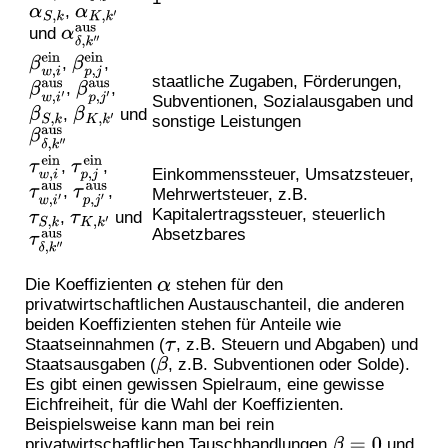
,
α
S
,
k
α
K
,
k
′
und
α
δ
,
k
″
aus
,
,
β
w
,
i
ein
β
p
,
j
ein
staatliche Zugaben, Förderungen,
,
,
β
w
,
i
′
aus
β
p
,
j
′
aus
Subventionen, Sozialausgaben und
,
und
β
S
,
k
β
K
,
k
′
sonstige Leistungen
β
δ
,
k
″
aus
,
,
τ
w
,
i
ein
τ
p
,
j
ein
Einkommenssteuer, Umsatzsteuer,
,
,
τ
w
,
i
′
aus
τ
p
,
j
′
aus
Mehrwertsteuer, z.B.
Kapitalertragssteuer, steuerlich
,
und
τ
S
,
k
τ
K
,
k
′
Absetzbares
τ
δ
,
k
″
aus
Die Koeffizienten
stehen für den
α
privatwirtschaftlichen Austauschanteil, die anderen
beiden Koeffizienten stehen für Anteile wie
Staatseinnahmen (
, z.B. Steuern und Abgaben) und
τ
Staatsausgaben (
, z.B. Subventionen oder Solde).
β
Es gibt einen gewissen Spielraum, eine gewisse
Eichfreiheit, für die Wahl der Koeffizienten.
Beispielsweise kann man bei rein
privatwirtschaftlichen Tauschhandlungen
und
β
=
0