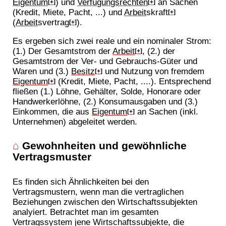
Eigentum
) und
Verfügungsrechten
an Sachen
[+]
[+]
(Kredit, Miete, Pacht, ...) und
Arbeit
skraft
[+]
(
Arbeit
svertrag
).
[+]
Es ergeben sich zwei reale und ein nominaler Strom:
(1.) Der Gesamtstrom der
Arbeit
, (2.) der
[+]
Gesamtstrom der Ver- und Gebrauchs-Güter und
Waren und (3.)
Besitz
und Nutzung von fremdem
[+]
Eigentum
(Kredit, Miete, Pacht, ....). Entsprechend
[+]
fließen (1.) Löhne, Gehälter, Solde, Honorare oder
Handwerkerlöhne, (2.) Konsumausgaben und (3.)
Einkommen, die aus
Eigentum
an Sachen (inkl.
[+]
Unternehmen) abgeleitet werden.
⌂
Gewohnheiten und gewöhnliche
Vertragsmuster
Es finden sich Ähnlichkeiten bei den
Vertragsmustern, wenn man die vertraglichen
Beziehungen zwischen den Wirtschaftssubjekten
analyiert. Betrachtet man im gesamten
Vertragssystem jene Wirtschaftssubjekte, die