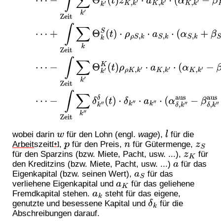
wobei darin
für den Lohn (engl.
wage
),
für die
w
l
Arbeit
szeit
,
für den Preis,
für Gütermenge,
p
n
z
S
[+]
für den Sparzins (bzw. Miete, Pacht, usw. ...),
für
z
K
den Kreditzins (bzw. Miete, Pacht, usw. ...)
für das
a
Eigenkapital (bzw. seinen Wert),
für das
a
S
verliehene Eigenkapital und
für das geliehene
a
K
Fremdkapital stehen.
steht für das eigene,
a
k
genutzte und besessene Kapital und
für die
δ
k
Abschreibungen darauf.