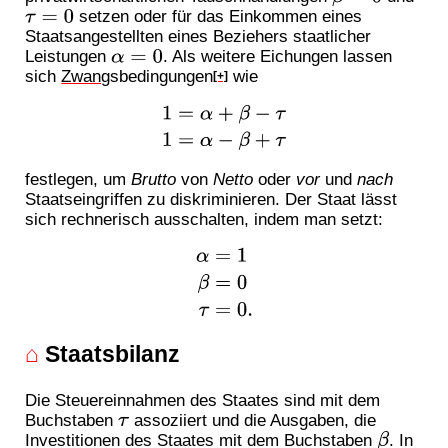
setzen oder für das Einkommen eines
τ
=
0
Staatsangestellten eines Beziehers staatlicher
Leistungen
. Als weitere Eichungen lassen
α
=
0
sich
Zwang
sbedingungen
wie
[+]
1
=
α
+
β
−
τ
1
=
α
−
β
+
τ
festlegen, um
Brutto
von
Netto
oder
vor
und
nach
Staatseingriffen zu diskriminieren. Der Staat lässt
sich rechnerisch ausschalten, indem man setzt:
α
=
1
β
=
0
τ
=
0.
⌂
Staatsbilanz
Die Steuereinnahmen des Staates sind mit dem
Buchstaben
assoziiert und die Ausgaben, die
τ
Investitionen des Staates mit dem Buchstaben
. In
β