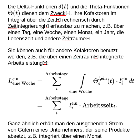
Die Delta-Funktionen
und die Theta-Funktionen
δ
(
t
)
dienen dem
Zweck
, ihre Kofaktoren im
Θ
(
t
)
[+]
Integral über die
Zeit
rechnerisch durch
[+]
Zeit
integrierung
erfassbar zu machen, z.B. über
[+]
einen Tag, eine Woche, einen Monat, ein Jahr, die
Lebenszeit und andere
Zeit
räume
.
[+]
Sie können auch für andere Kofaktoren benutzt
werden, z.B. die über einen
Zeit
raum
integrierte
[+]
Arbeit
sleistung
:
[+]
L
eine Woche
ein
=
∑
i
Arbeitstage
∫
eine
Woche
Θ
i
l
,
ein
(
t
)
⋅
l
i
ein
d
t
=
∑
i
Arbeitstage
l
i
ein
⋅
Arbeitszeit
i
.
Ganz ähnlich erhält man den ausgehenden Strom
von Gütern eines Unternehmers, der seine Produkte
absetzt, z.B. integriert über einen Monat