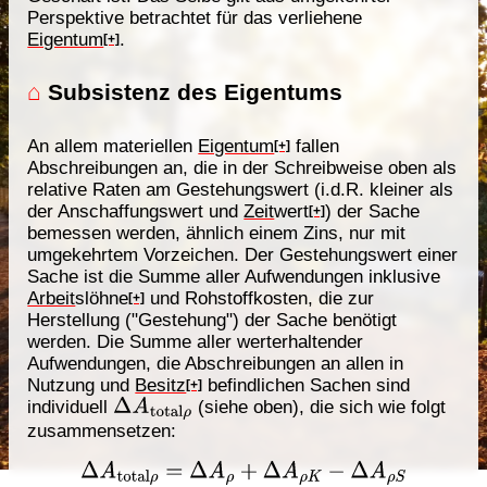
Perspektive betrachtet für das verliehene
Eigentum
.
[+]
⌂
Subsistenz des Eigentums
An allem materiellen
Eigentum
fallen
[+]
Abschreibungen an, die in der Schreibweise oben als
relative Raten am Gestehungswert (i.d.R. kleiner als
der Anschaffungswert und
Zeit
wert
) der Sache
[+]
bemessen werden, ähnlich einem Zins, nur mit
umgekehrtem Vorzeichen. Der Gestehungswert einer
Sache ist die Summe aller Aufwendungen inklusive
Arbeit
slöhne
und Rohstoffkosten, die zur
[+]
Herstellung ("Gestehung") der Sache benötigt
werden. Die Summe aller werterhaltender
Aufwendungen, die Abschreibungen an allen in
Nutzung und
Besitz
befindlichen Sachen sind
[+]
individuell
(siehe oben), die sich wie folgt
Δ
A
total
ρ
zusammensetzen:
Δ
A
total
ρ
=
Δ
A
ρ
+
Δ
A
ρ
K
−
Δ
A
ρ
S