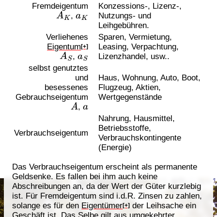
Fremdeigentum
Konzessions-, Lizenz-,
,
Nutzungs- und
A
K
a
K
Leihgebühren.
Verliehenes
Sparen, Vermietung,
Eigentum
Leasing, Verpachtung,
[+]
,
Lizenzhandel, usw..
A
S
a
S
selbst genutztes
und
Haus, Wohnung, Auto, Boot,
besessenes
Flugzeug, Aktien,
Gebrauchseigentum
Wertgegenstände
,
A
a
Nahrung, Hausmittel,
Betriebsstoffe,
Verbrauchseigentum
Verbrauchskontingente
(Energie)
Das Verbrauchseigentum erscheint als permanente
Geldsenke. Es fallen bei ihm auch keine
Abschreibungen an, da der Wert der Güter kurzlebig
ist. Für Fremdeigentum sind i.d.R. Zinsen zu zahlen,
solange es für den
Eigentümer
der Leihsache ein
[+]
Geschäft ist. Das Selbe gilt aus umgekehrter