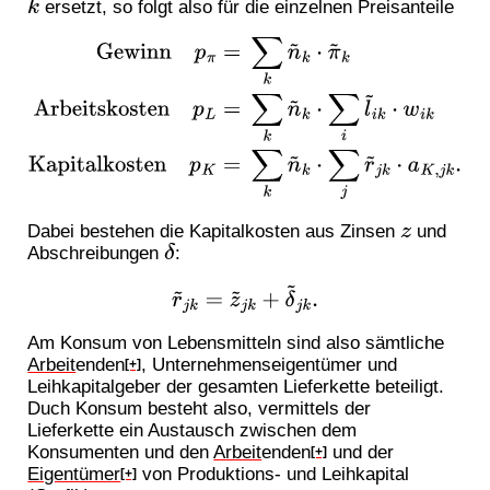
ersetzt, so folgt also für die einzelnen Preisanteile
k
Gewinn
p
π
=
∑
k
n
~
k
⋅
π
~
k
Arbeitskosten
p
L
=
∑
k
n
~
k
⋅
∑
i
l
~
i
k
⋅
w
i
k
Kapitalkosten
p
K
=
∑
k
n
~
k
⋅
∑
j
r
~
j
k
⋅
a
K
,
j
k
.
Dabei bestehen die Kapitalkosten aus Zinsen
und
z
Abschreibungen
:
δ
r
~
j
k
=
z
~
j
k
+
δ
~
j
k
.
Am Konsum von Lebensmitteln sind also sämtliche
Arbeit
enden
, Unternehmenseigentümer und
[+]
Leihkapitalgeber der gesamten Lieferkette beteiligt.
Duch Konsum besteht also, vermittels der
Lieferkette ein Austausch zwischen dem
Konsumenten und den
Arbeit
enden
und der
[+]
Eigentümer
von Produktions- und Leihkapital
[+]