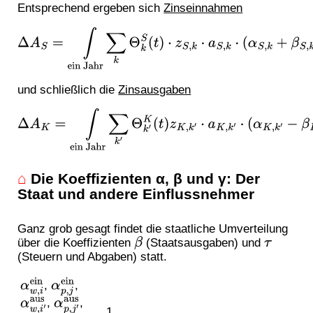
Entsprechend ergeben sich
Zinseinnahmen
Δ
A
S
=
∫
ein
Jahr
∑
k
Θ
k
S
(
t
)
⋅
z
S
,
k
⋅
a
S
,
k
⋅
(
α
S
,
k
+
β
S
,
k
−
τ
S
,
k
)
d
t
und schließlich die
Zinsausgaben
Δ
A
K
=
∫
ein Jahr
∑
k
′
Θ
k
′
K
(
t
)
z
K
,
k
′
⋅
a
K
,
k
′
⋅
(
α
K
,
k
′
−
β
K
,
k
′
+
τ
K
,
k
′
)
d
t
⌂
Die Koeffizienten α, β und γ: Der
Staat und andere Einflussnehmer
Ganz grob gesagt findet die staatliche Umverteilung
über die Koeffizienten
(Staatsausgaben) und
β
τ
(Steuern und Abgaben) statt.
,
,
α
w
,
i
ein
α
p
,
j
ein
,
,
α
w
,
i
′
aus
α
p
,
j
′
aus
1