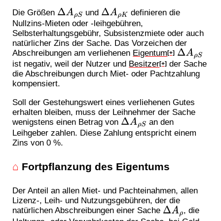
Die Größen
und
definieren die
Δ
A
ρ
S
Δ
A
ρ
K
Nullzins-Mieten oder -leihgebühren,
Selbsterhaltungsgebühr, Subsistenzmiete oder auch
natürlicher Zins der Sache. Das Vorzeichen der
Abschreibungen am verliehenen
Eigentum
Δ
A
ρ
S
[+]
ist negativ, weil der Nutzer und
Besitzer
der Sache
[+]
die Abschreibungen durch Miet- oder Pachtzahlung
kompensiert.
Soll der Gestehungswert eines verliehenen Gutes
erhalten bleiben, muss der Leihnehmer der Sache
wenigstens einen Betrag von
an den
Δ
A
ρ
S
Leihgeber zahlen. Diese Zahlung entspricht einem
Zins von 0 %.
⌂
Fortpflanzung des Eigentums
Der Anteil an allen Miet- und Pachteinahmen, allen
Lizenz-, Leih- und Nutzungsgebühren, der die
natürlichen Abschreibungen einer Sache
, die
Δ
A
ρ