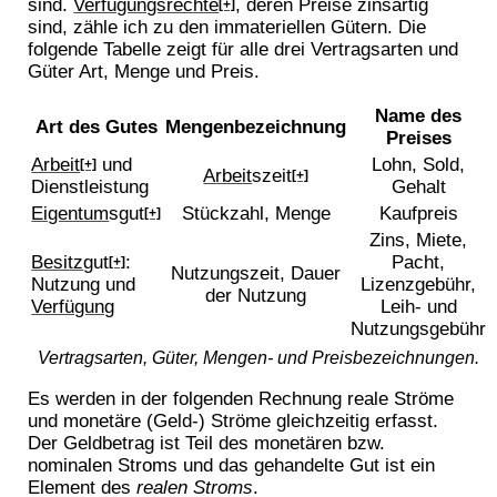
sind.
Verfügungsrechte
, deren Preise zinsartig
[+]
sind, zähle ich zu den immateriellen Gütern. Die
folgende Tabelle zeigt für alle drei Vertragsarten und
Güter Art, Menge und Preis.
Name des
Art des Gutes
Mengenbezeichnung
Preises
Arbeit
und
Lohn, Sold,
[+]
Arbeit
szeit
[+]
Dienstleistung
Gehalt
Eigentum
sgut
Stückzahl, Menge
Kaufpreis
[+]
Zins, Miete,
Besitz
gut
:
Pacht,
[+]
Nutzungszeit, Dauer
Nutzung und
Lizenzgebühr,
der Nutzung
Verfügung
Leih- und
Nutzungsgebühr
Vertragsarten, Güter, Mengen- und Preisbezeichnungen.
Es werden in der folgenden Rechnung reale Ströme
und monetäre (Geld-) Ströme gleichzeitig erfasst.
Der Geldbetrag ist Teil des monetären bzw.
nominalen Stroms und das gehandelte Gut ist ein
Element des
realen Stroms
.