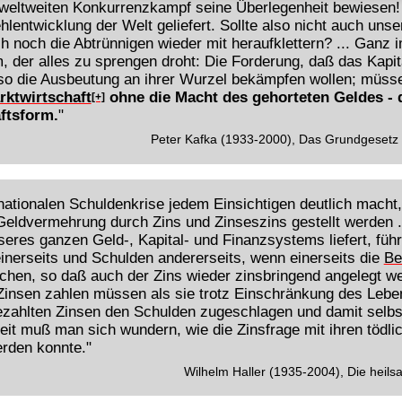
weltweiten Konkurrenzkampf seine Überlegenheit bewiesen! 
hlentwicklung der Welt geliefert. Sollte also nicht auch uns
 noch die Abtrünnigen wieder mit heraufklettern? ... Ganz 
 der alles zu sprengen droht: Die Forderung, daß das Kapita
so die Ausbeutung an ihrer Wurzel bekämpfen wollen; müsse
rktwirtschaft
ohne die Macht des gehorteten Geldes - d
[+]
ftsform.
"
Peter Kafka (1933-2000), Das Grundgesetz v
rnationalen Schuldenkrise jedem Einsichtigen deutlich mach
eldvermehrung durch Zins und Zinseszins gestellt werden .
seres ganzen Geld-, Kapital- und Finanzsystems liefert, füh
erseits und Schulden andererseits, wenn einerseits die
Be
chen, so daß auch der Zins wieder zinsbringend angelegt 
Zinsen zahlen müssen als sie trotz Einschränkung des Leb
bezahlten Zinsen den Schulden zugeschlagen und damit selbst
t muß man sich wundern, wie die Zinsfrage mit ihren tödl
erden konnte."
Wilhelm Haller (1935-2004), Die heilsa