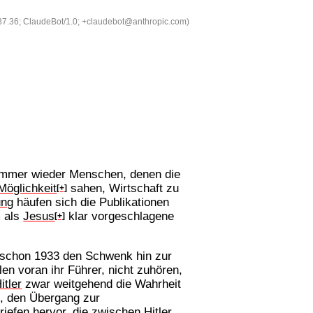
537.36; ClaudeBot/1.0; +claudebot@anthropic.com)
 immer wieder Menschen, denen die
Möglichkeit
sahen, Wirtschaft zu
[+]
ung
häufen sich die Publikationen
m als
Jesus
klar vorgeschlagene
[+]
 schon 1933 den Schwenk hin zur
en voran ihr Führer, nicht zuhören,
itler
zwar weitgehend die Wahrheit
e, den Übergang zur
Briefen hervor, die zwischen
Hitler