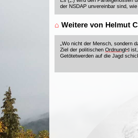
Es („.) wird den Parteigenossen u
der NSDAP unvereinbar sind, wie
⌂
Weitere von Helmut C
„Wo nicht der Mensch, sondern da
Ziel der politischen
Ordnung
ist
[+]
Getötetwerden auf die Jagd schic