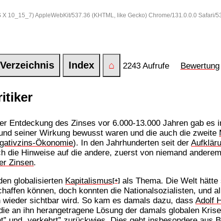
 OS X 10_15_7) AppleWebKit/537.36 (KHTML, like Gecko) Chrome/131.0.0.0 Safari/
Verzeichnis
Index
⌂
2243 Aufrufe
Bewertung
itiker
der Entdeckung des Zinses vor 6.000-13.000 Jahren gab es
nd seiner Wirkung bewusst waren und die auch die zweite
egativzins-Ökonomie
). In den Jahrhunderten seit der
Aufklär
ch die Hinweise auf die andere, zuerst von niemand andere
er Zinsen
.
den globalisierten
Kapitalismus
als Thema. Die Welt hätte
[+]
haffen können, doch konnten die Nationalsozialisten, und all
 wieder sichtbar wird. So kam es damals dazu, dass
Adolf H
 die an ihn herangetragene Lösung der damals globalen Kris
eht” und „verkehrt” zurückwies. Dies geht insbesondere aus 