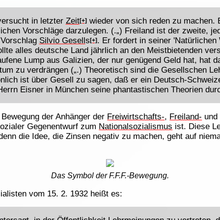
ersucht in letzter
Zeit
wieder von sich reden zu machen. E
[+]
tlichen Vorschläge darzulegen. (.„) Freiland ist der zweite, 
 Vorschlag
Silvio Gesell
s
. Er fordert in seiner 'Natürliche
[+]
te alles deutsche Land jährlich an den Meistbietenden vers
laufene Lump aus Galizien, der nur genügend Geld hat, hat 
tum zu verdrängen („.) Theoretisch sind die Gesellschen L
ich ist über Gesell zu sagen, daß er ein Deutsch-Schweizer 
errn Eisner in München seine phantastischen Theorien durc
e Bewegung der Anhänger der
Freiwirtschafts-
,
Freiland-
un
 sozialer Gegenentwurf zum
Nationalsozialismus
ist. Diese L
 denn die Idee, die Zinsen negativ zu machen, geht auf nie
Das Symbol der F.F.F.-Bewegung.
ialisten vom 15. 2. 1932 heißt es: