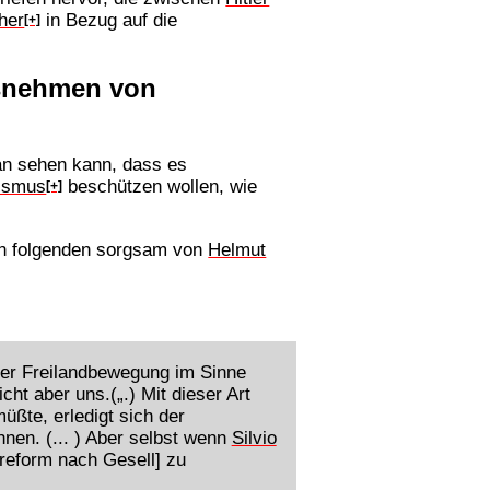
sher
in Bezug auf die
[+]
insnehmen von
n sehen kann, dass es
lismus
beschützen wollen, wie
[+]
an folgenden sorgsam von
Helmut
 der Freilandbewegung im Sinne
cht aber uns.(„.) Mit dieser Art
te, erledigt sich der
nen. (... ) Aber selbst wenn
Silvio
nreform nach Gesell] zu