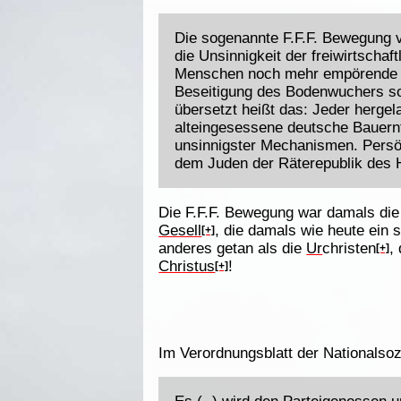
Die sogenannte F.F.F. Bewegung v
die Unsinnigkeit der freiwirtschaf
Menschen noch mehr empörende
Beseitigung des Bodenwuchers soll
übersetzt heißt das: Jeder herge
alteingesessene deutsche Bauern
unsinnigster Mechanismen. Persönl
dem Juden der Räterepublik des H
Die F.F.F. Bewegung war damals di
Gesell
, die damals wie heute ein
[+]
anderes getan als die
Ur
christen
,
[+]
Christus
!
[+]
Im Verordnungsblatt der Nationalsoz