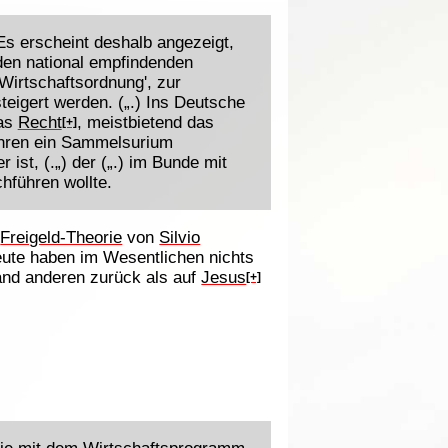
s erscheint deshalb angezeigt,
jeden national empfindenden
n Wirtschaftsordnung', zur
teigert werden. („.) Ins Deutsche
das
Recht
, meistbietend das
[+]
ehren ein Sammelsurium
ist, (.„) der („.) im Bunde mit
hführen wollte.
d
Freigeld-Theorie
von
Silvio
eute haben im Wesentlichen nichts
mand anderen zurück als auf
Jesus
[+]