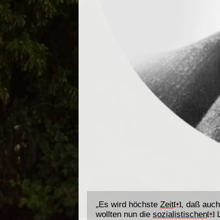
„Es wird höchste
Zeit
, daß auch
[+]
wollten nun die
sozialistischen
L
[+]