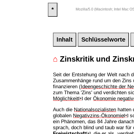
*
Mozilla/5.0 (Macintosh; Intel Mac
Inhalt
Schlüsselworte
⌂
Zinskritik und Zinskr
Seit der Entstehung der Welt nach 
Zusammenhänge rund um den Zins u
finanzieren (
Ideengeschichte der N
zum Thema 'Zins' und verdichten si
Möglichkeit
der
Ökonomie negativ
[+]
Auch die
Nationalsozialisten
hatten 
globalen
Negativzins-Ökonomie
sc
[+]
ein Phänomen, das 84 Jahre danach
sprach, doch blind und taub war für
Freiwirtschaft
, die er als „verdr
[+]