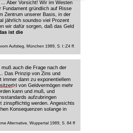
... Aber Vorsicht! Wir im Westen
er Fundament gründlich auf Risse
im Zentrum unserer Basis, in der
l jährlich soundso viel Prozent
n wir dafür sorgen, daß das Geld
as ist die
om Aufstieg, München 1989, S. l::Z4 ff.
t, muß auch die Frage nach der
.. Das Prinzip von Zins und
rt immer dann zu exponentiellem
sitzer
von Geldvermögen mehr
[+]
werden kann und muß, und
ensstandards aufzubringen
 zinspflichtig werden. Angesichts
ichen Konsequenzen solange in
me Alternative, Wuppertal 1989, S. 84 ff