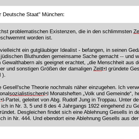
er Deutsche Staat" München:
hst problematischen Existenzen, die in den schlimmsten
Ze
geschwemmt worden ist.
vielleicht ein gutgläubiger Idealist - befangen, in seinen Ge
en jüdischen Bluthunden gemeinsame Sache gemacht -- und wa
 Gewalthabern als geeignet erachtet, „die Menschheit aus
auer und sonstigen Größen der damaligen
Zeit
gründete Gese
[+]
 ).
die Gesell'sche Theorie nochmals näher einzugehen. Ich verw
onal
sozialistischen
Monatsheften „Volk und Gemeinde“, h
[+]
-Partei, geleitet von Abg. Rudolf Jung in Troppau. Unter de
[+]
ich in Nr. 3, 5 und 8 des 4 Jahrgangs 1922 eingehend zu G
gründet. Desgleichen findet sich eine Ablehnung Gesells in 
sch in Nr. 444. Und ebendort eine Ablehnung Gesells aus de