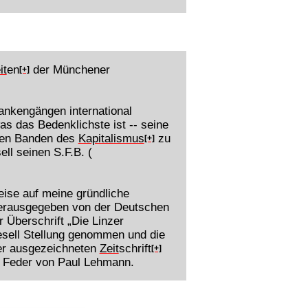
it
en
der Münchener
[+]
dankengängen international
s das Bedenklichste ist -- seine
 den Banden des
Kapitalismus
zu
[+]
ll seinen S.F.B. (
eise auf meine gründliche
erausgegeben von der Deutschen
r Überschrift „Die Linzer
esell Stellung genommen und die
der ausgezeichneten
Zeit
schrift
[+]
r Feder von Paul Lehmann.