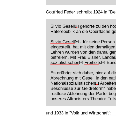
Gottfried Feder
schreibt 1924 in "D
Silvio Gesell
gehörte zu den höc
[+]
Räterepublik an die Oberfläche 
Silvio Gesell
- für seine Person 
[+]
eingestellt, hat mit den damalig
Lehren wurden von den damaligen
befreien“. Mit Frau Eisner, Land
sozialistischen
Freiheit
s
-Bund
[+]
[+]
Es erübrigt sich daher, hier auf 
Abrechnung mit Gesell in den nati
National
sozialistischen
Arbeit
er
[+]
Beschlüsse zur Geldreform“ habe 
restlose Ablehnung der Partei be
unseres Altmeisters Theodor Frit
und 1933 in "Volk und Wirtschaft":