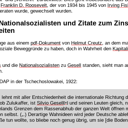
n
Franklin D. Roosevelt
, der von 1934 bis 1945 von
Irving Fi
eraten wurde, gewechselt wurden.
 Nationalsozialisten und Zitate zum Z
eiten
züge aus einem
pdf-Dokument
von
Helmut Creutz
, an dem ma
 soziale Beweggründe zu haben, doch in Wahrheit den
Kapita
s
und die
Nationalsozialisten
zu
Gesell
standen, sieht man 
n.
SDAP in der Tschechoslowakei, 1922:
 lehnt mit aller Entschiedenheit die internationale Richtung
ob Zulukaffer, ist
Silvio Gesell
und seinen Leuten gleich, ni
[+]
lands Grenzen dem Rassenabhub der ganzen Welt öffnen müß
n selbst. („.) Derartige Wahnideen wird jeder Deutsche ableh
uße tun wollte, so bliebe noch genug übrig, um sie [die Bode