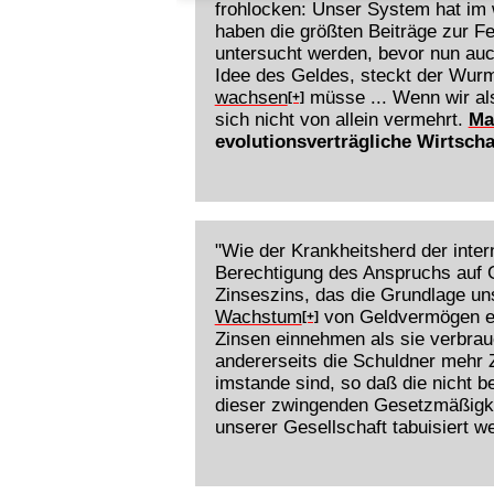
frohlocken: Unser System hat im 
haben die größten Beiträge zur Fe
untersucht werden, bevor nun auch
Idee des Geldes, steckt der Wurm,
wachsen
müsse ... Wenn wir al
[+]
sich nicht von allein vermehrt.
Ma
evolutionsverträgliche Wirtscha
"Wie der Krankheitsherd der inte
Berechtigung des Anspruchs auf G
Zinseszins, das die Grundlage un
Wachstum
von Geldvermögen ein
[+]
Zinsen einnehmen als sie verbrau
andererseits die Schuldner mehr 
imstande sind, so daß die nicht 
dieser zwingenden Gesetzmäßigkei
unserer Gesellschaft tabuisiert w