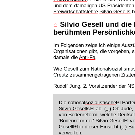
und dem damaligen US-Präsidente
Freiwirtschaftslehre
Silvio Gesells
b
⌂
Silvio Gesell und die
berühmten Persönlichk
Im Folgenden zeige ich einige Aus
Organisationen gibt, die vorgeben,
damals die
Anti-Fa
.
Wie
Gesell
zum
Nationalsozialismu
Creutz
zusammengetragenen Zitate
Rudolf Jung, 2. Vorsitzender der N
Die national
sozialistische
Partei
[+]
Silvio Gesell
s
ab. („.) Ob Jude, 
[+]
von Bodenreform, welche Deutsch
'Bodenreformer'
Silvio Gesell
vo
[+]
Gesell
in dieser Hinsicht („.) B
[+]
verwerfen.