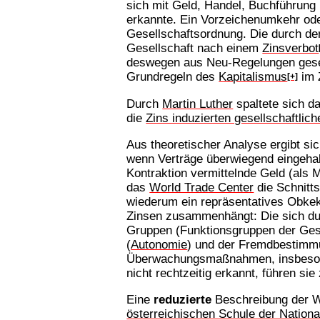
sich mit Geld, Handel, Buchführung 
erkannte. Ein Vorzeichenumkehr ode
Gesellschaftsordnung. Die durch den
Gesellschaft nach einem
Zinsverbot
deswegen aus Neu-Regelungen gesell
Grundregeln des
Kapitalismus
im 
[+]
Durch
Martin Luther
spaltete sich d
die
Zins induzierten gesellschaftlic
Aus theoretischer Analyse ergibt s
wenn Verträge überwiegend eingehal
Kontraktion vermittelnde Geld (als 
das
World Trade Center
die Schnitt
wiederum ein repräsentatives Obkekt
Zinsen zusammenhängt: Die sich du
Gruppen (Funktionsgruppen der Gesa
(
Autonomie
) und der Fremdbestimm
Überwachungsmaßnahmen, insbesond
nicht rechtzeitig erkannt, führen s
Eine
reduzierte
Beschreibung der W
österreichischen Schule der Nation