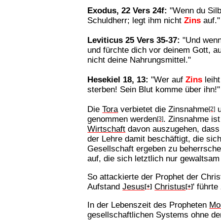
Exodus, 22 Vers 24f:
"Wenn du Silbe
Schuldherr; legt ihm nicht
Zins
auf."
Leviticus 25 Vers 35-37:
"Und wenn 
und fürchte dich vor deinem Gott, a
nicht deine Nahrungsmittel."
Hesekiel 18, 13:
"Wer auf
Zins
leih
sterben! Sein Blut komme über ihn!"
Die
Tora
verbietet die Zinsnahme
u
[2]
genommen werden
. Zinsnahme ist
[3]
Wirtschaft
davon auszugehen, dass da
der Lehre damit beschäftigt, die si
Gesellschaft ergeben zu beherrschen
auf, die sich letztlich nur gewaltsa
So attackierte der Prophet der Chri
Aufstand
Jesus
Christus
' führt
[+]
[+]
In der Lebenszeit des Propheten
Mo
gesellschaftlichen Systems ohne de