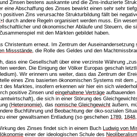
und Zinsen bestens auskannte und die Zins-induzierte Struk
r eine Abschaffung des Zinses bewirkt einen sehr sehr tief
 positiven Zins verursachte Strukturbildung fällt bei negat
durch andere Regeln organisiert werden muss. Ein wesent
[+]
schaftlicher und ökonomischer Abläufe und Steuern, die sic
Zusammenspiel mit den Märkten gebildet haben.
as Christentum erneut. Im Zentrum der Auseinandersetzung 
hen Missstände
, die Rolle des Geldes und den Machtmissbra
ich, dass eine Gesellschaft über eine verzinste Währung „
ten werden. Die Einigung der Völker Europas geschah letztl
Medium). Wir erinnern uns weiter, dass das Zentrum der Ere
stelle eines Zins basierten ökonomischen Systems mit dem „
 des Marktes, insofern erkennen wir hier ein sich wiederho
rch positive Zinsen und
eingehaltene Verträge
aufbauenden 
mtwirtschaft), die sich in einer Störung des Gleichgewich
ung (
Heteronomie
), das
nomische Gleichgewicht
äußern, mü
ere Buchführung und Beobachtung der öko-sozialen Situat
ie zu einer gewaltsamen Entladung (so geschehen
1789
,
1848
irkung des Zinses findet sich in einem Buch
Ludwig von Mi
alökonomie
einer der ideologischen Schule des
Neoliberalis