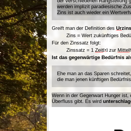
der verschiedenen Rangstellung g
werden implizit paradiesische Zus
Zins ist auch wieder ein Wertverh
Greift man der Definition des
Ur
zin
Zins
=
Wert
zukünftiges Bedü
Für den Zinssatz folgt:
Zinssatz
=
1
Zeit
zur
Mittel
[+]
Ist das gegenwärtige Bedürfnis al
Ehe man an das Sparen schreitet, 
die man jenen künftigen Bedürfnis
Wenn in der Gegenwart Hunger ist,
Überfluss gibt.
Es wird
unterschlag