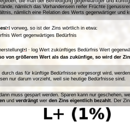
egeben, die man der Befriedigung gegenwärtiger und künfti
tände, nämlich das Vorhandensein reifer Früchte (genussrei
ältnis, nämlich eine Relation des Werts gegenwärtiger und k
ses
vorweg, so ist der Zins wörtlich in etwa:
[+]
rfnis
Wert
gegenwärtiges Bedürfnis
herstellung
·
log
Wert
zukünftiges Bedürfnis
Wert
gegenwä
[+]
so von größerem Wert als das zukünfige, so wird der Zin
durch das für künftige Bedürfnisse vorgesorgt wird, werden 
sen nur darum vorzieht, weil sie heutige Bedürfnisse sind.
 dann muss gespart werden. Sparen kann nur geschehen, w
en
und
verdrängt
wer
den Zins eigentlich bezahlt
. Der Zi