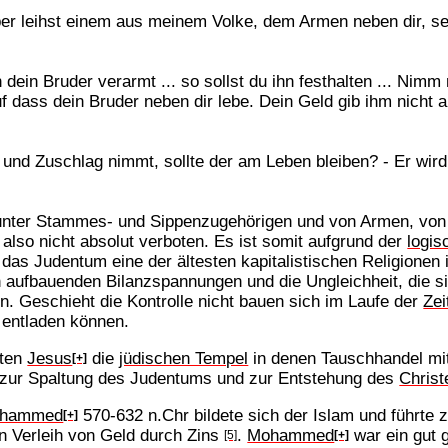
r leihst einem aus meinem Volke, dem Armen neben dir, sei
dein Bruder verarmt ... so sollst du ihn festhalten ... Nimm
uf dass dein Bruder neben dir lebe. Dein Geld gib ihm nicht 
t und Zuschlag nimmt, sollte der am Leben bleiben? - Er wird
nter Stammes- und Sippenzugehörigen und von Armen, von 
 also nicht absolut verboten. Es ist somit aufgrund der
logis
s Judentum eine der ältesten kapitalistischen Religionen i
ch aufbauenden Bilanzspannungen und die Ungleichheit, die si
. Geschieht die Kontrolle nicht bauen sich im Laufe der
Zei
m entladen können.
sten
Jesus
die
jüdischen Tempel
in denen Tauschhandel mit
[+]
e zur Spaltung des Judentums und zur Entstehung des
Chris
hammed
570-632 n.Chr bildete sich der Islam und führte
[+]
n Verleih von Geld durch Zins
.
Mohammed
war ein gut 
[5]
[+]