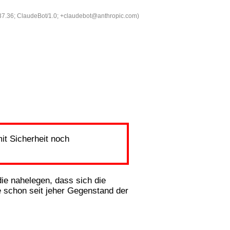
537.36; ClaudeBot/1.0; +claudebot@anthropic.com)
mit Sicherheit noch
die nahelegen, dass sich die
e schon seit jeher Gegenstand der