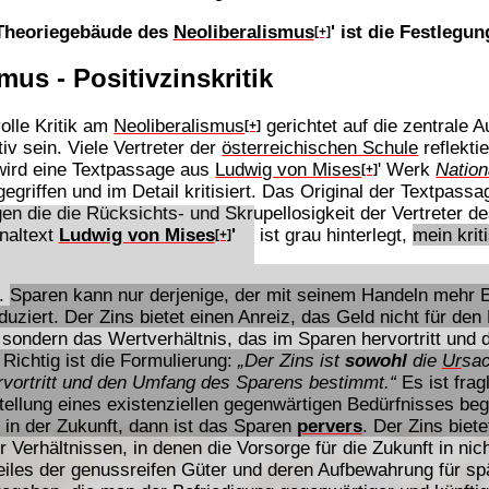
 Theoriegebäude des
Neoliberalismus
' ist die Festlegu
[+]
mus - Positivzinskritik
volle Kritik am
Neoliberalismus
gerichtet auf die zentrale
[+]
iv sein. Viele Vertreter der
österreichischen Schule
reflekti
wird eine Textpassage aus
Ludwig von Mises
' Werk
Natio
[+]
egriffen und im Detail kritisiert. Das Original der Textpass
n die die Rücksichts- und Skrupellosigkeit der Vertreter de
inaltext
Ludwig von Mises
'
ist grau hinterlegt,
mein kri
[+]
t.
Sparen kann nur derjenige, der mit seinem Handeln mehr
uziert. Der Zins bietet einen Anreiz, das Geld nicht für d
sondern das Wertverhältnis, das im Sparen hervortritt und
 Richtig ist die Formulierung:
„Der Zins ist
sowohl
die
Ur
sa
rvortritt und den Umfang des Sparens bestimmt.“
Es ist frag
ellung eines existenziellen gegenwärtigen Bedürfnisses begle
 in der Zukunft, dann ist das Sparen
pervers
. Der Zins biet
r Verhältnissen, in denen die Vorsorge für die Zukunft in n
iles der genussreifen Güter und deren Aufbewahrung für spä