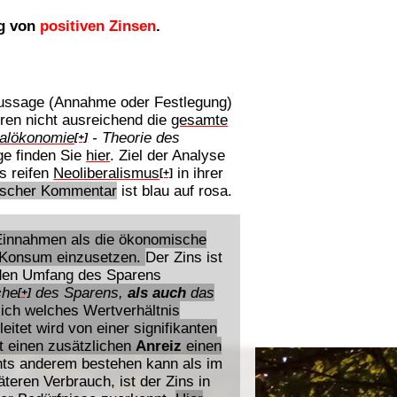
ng von
positiven Zinsen
.
 Aussage (Annahme oder Festlegung)
eren nicht ausreichend die
gesamte
nalökonomie
- Theorie des
[+]
age finden Sie
hier
. Ziel der Analyse
s reifen
Neoliberalismus
in ihrer
[+]
tischer Kommentar
ist blau auf rosa.
 Einnahmen als die ökonomische
en Konsum einzusetzen.
Der Zins ist
 den Umfang des Sparens
che
des Sparens,
als auch
das
[+]
lich welches Wertverhältnis
itet wird von einer signifikanten
et einen zusätzlichen
Anreiz
einen
ichts anderem bestehen kann als im
teren Verbrauch, ist der Zins in