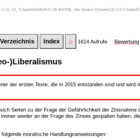
 OS X 10_15_7) AppleWebKit/537.36 (KHTML, like Gecko) Chrome/131.0.0.0 Safari/
Verzeichnis
Index
⌂
1614 Aufrufe
Bewertung
eo-)Liberalismus
t einer der ersten Texte, die in 2015 entstanden sind und wird 
en sich Seiten zu der Frage der Gefährlichkeit der Zinsnahme 
h immer wieder an der Frage des Zinses gespalten haben, di
s folgende moralische Handlungsanweisungen: