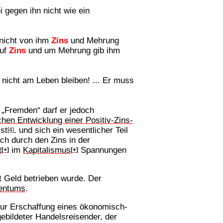
 gegen ihn nicht wie ein
 nicht von ihm
Zins
und Mehrung
auf
Zins
und um Mehrung gib ihm
 nicht am Leben bleiben! ... Er muss
„Fremden“ darf er jedoch
chen Entwicklung einer Positiv-Zins-
st
. und sich ein wesentlicher Teil
[4]
ch durch den Zins in der
t
im
Kapitalismus
Spannungen
[+]
[+]
 Geld betrieben wurde. Der
tentums
.
 zur Erschaffung eines ökonomisch-
gebildeter Handelsreisender, der