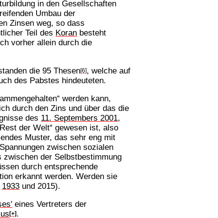
turbildung in den Gesellschaften
greifenden Umbau der
iven Zinsen weg, so dass
licher Teil des
Koran
besteht
h vorher allein durch die
standen die 95 Thesen
, welche auf
[6]
uch des Pabstes hindeuteten.
zusammengehalten“ werden kann,
ich durch den Zins und über das die
ignisse des
11. Septembers 2001
,
Rest der Welt“ gewesen ist, also
lendes Muster, das sehr eng mit
Spannungen zwischen sozialen
ts zwischen der Selbstbestimmung
ssen durch entsprechende
ion erkannt werden. Werden sie
,
1933
und 2015).
ses'
eines Vertreters der
mus
.
[+]