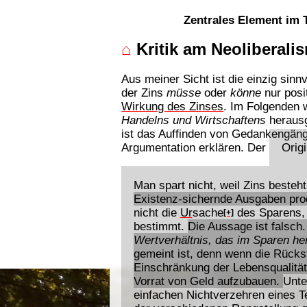
Zentrales Element im
⌂
Kritik am Neoliberalis
Aus meiner Sicht ist die einzig sinn
der Zins
müsse
oder
könne
nur posit
Wirkung des Zinses
. Im Folgenden 
Handelns und Wirtschaftens
herausg
ist das Auffinden von Gedankengänge
Argumentation erklären. Der
Orig
Man spart nicht, weil Zins besteh
Existenz-sichernde Ausgaben prod
nicht die
Ur
sache
des Sparens, 
[+]
bestimmt.
Die Aussage ist falsch.
Wertverhältnis, das im Sparen he
gemeint ist, denn wenn die Rückst
Einschränkung der Lebensqualität
Vorrat von Geld aufzubauen.
Unte
einfachen Nichtverzehren eines Te