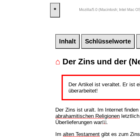
*
Mozilla/5.0 (Macintosh; Intel Mac
Inhalt
Schlüsselworte
⌂
Der Zins und der (N
Der Artikel ist veraltet. Er is
überarbeitet!
Der Zins ist uralt. Im Internet find
abrahamitischen Religionen
letztlic
Überlieferungen war
.
[1]
Im
alten Testament
gibt es zum Zin