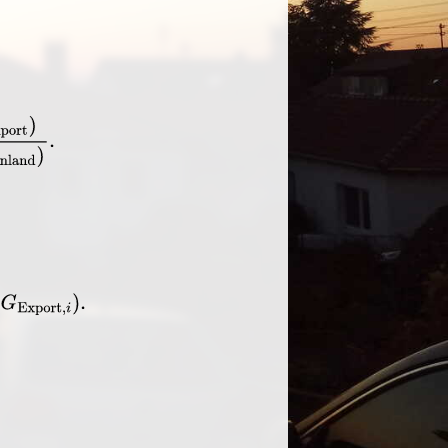
P
(
m
Ausland
,
m
Inland
)
.
G
Export
,
i
)
.