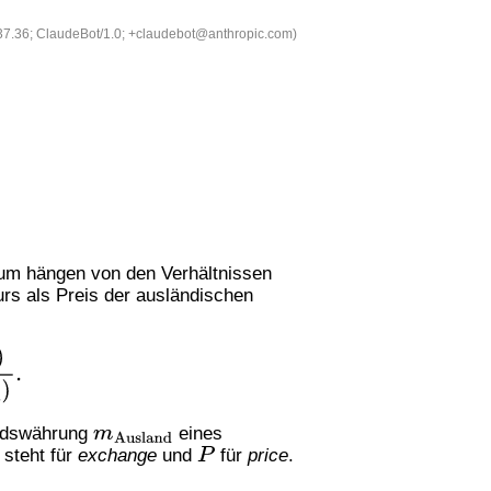
537.36; ClaudeBot/1.0; +claudebot@anthropic.com)
um hängen von den Verhältnissen
s als Preis der ausländischen
(
G
0
,
Ausland
)
.
m
Ausland
andswährung
eines
e
P
steht für
exchange
und
für
price
.