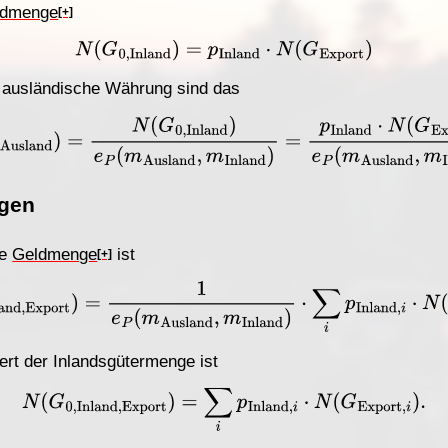
ldmenge
[+]
N
(
G
0
,
Inland
)
=
p
Inland
⋅
N
(
G
Export
)
e ausländische Währung sind das
,
Inland
)
e
P
(
m
Ausland
,
m
Inland
)
=
p
Inland
⋅
N
(
G
Export
)
e
gen
he
Geldmenge
ist
[+]
land
,
Export
)
=
1
e
P
(
m
Ausland
,
m
Inland
)
⋅
∑
i
p
Inland
,
i
⋅
N
(
rt der Inlandsgütermenge ist
N
(
G
0
,
Inland
,
Export
)
=
∑
i
p
Inland
,
i
⋅
N
(
G
Export
,
i
)
.