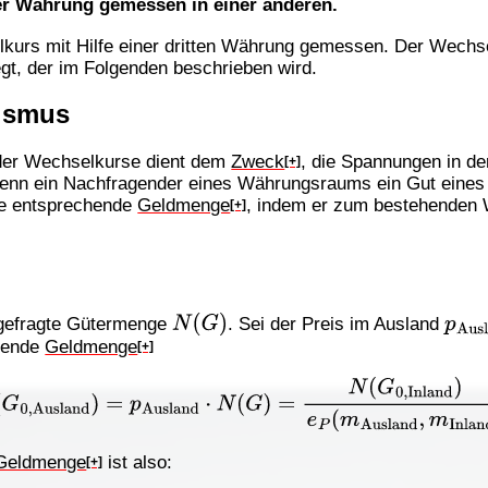
ner Währung gemessen in einer anderen.
elkurs mit Hilfe einer dritten Währung gemessen. Der Wechs
t, der im Folgenden beschrieben wird.
ismus
der Wechselkurse dient dem
Zweck
, die Spannungen in d
[+]
nn ein Nachfragender eines Währungsraums ein Gut eine
ie entsprechende
Geldmenge
, indem er zum bestehenden 
[+]
N
(
G
)
p
Au
hgefragte Gütermenge
. Sei der Preis im Ausland
lende
Geldmenge
[+]
sland
)
=
p
Ausland
⋅
N
(
G
)
=
N
(
G
0
,
Inland
)
e
P
(
m
Ausland
,
Geldmenge
ist also:
[+]