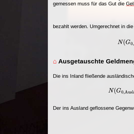
gemessen muss für das Gut die
Ge
bezahlt werden. Umgerechnet in di
N
(
G
0
,
Ausland
)
=
N
(
G
0
⌂
Ausgetauschte Geldmen
Die ins Inland fließende ausländisc
N
(
G
0
,
Aus
Der ins Ausland geflossene Gegenwe