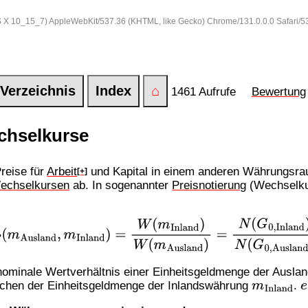
 OS X 10_15_7) AppleWebKit/537.36 (KHTML, like Gecko) Chrome/131.0.0.0 Safari/
Verzeichnis
Index
⌂
1461 Aufrufe
Bewertung
hselkurse
reise für
Arbeit
und Kapital in einem anderen Währungsra
[+]
echselkursen
ab. In sogenannter
Preisnotierung
(Wechselkur
d
,
m
Inland
)
=
W
(
m
Inland
)
W
(
m
Ausland
)
=
N
(
G
0
,
Inland
)
N
nominale Wertverhältnis einer Einheitsgeldmenge der Ausl
m
Inland
chen der Einheitsgeldmenge der Inlandswährung
.