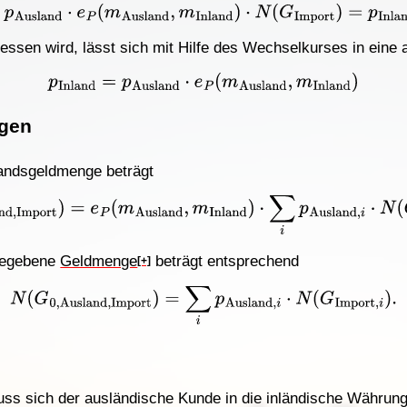
=
p
Ausland
⋅
e
P
(
m
Ausland
,
m
Inland
)
⋅
N
(
G
Import
)
=
p
Inla
messen wird, lässt sich mit Hilfe des Wechselkurses in ein
p
Inland
=
p
Ausland
⋅
e
P
(
m
Ausland
,
m
Inland
)
gen
landsgeldmenge beträgt
and
,
Import
)
=
e
P
(
m
Ausland
,
m
Inland
)
⋅
∑
i
p
Ausland
,
i
⋅
N
(
rgegebene
Geldmenge
beträgt entsprechend
[+]
N
(
G
0
,
Ausland
,
Import
)
=
∑
i
p
Ausland
,
i
⋅
N
(
G
Import
,
i
)
.
ss sich der ausländische Kunde in die inländische Währung