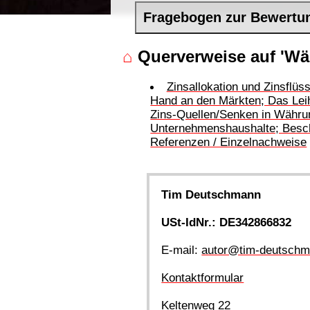
Fragebogen zur Bewertu
⌂
Querverweise auf 'W
Zinsallokation und Zinsflüs
Hand an den Märkten; Das Leih
Zins-Quellen/Senken in Währung
Unternehmenshaushalte; Besch
Referenzen / Einzelnachweise
Tim Deutschmann
USt-IdNr.: DE342866832
E-mail:
autor@tim-deutschm
Kontaktformular
Keltenweg 22