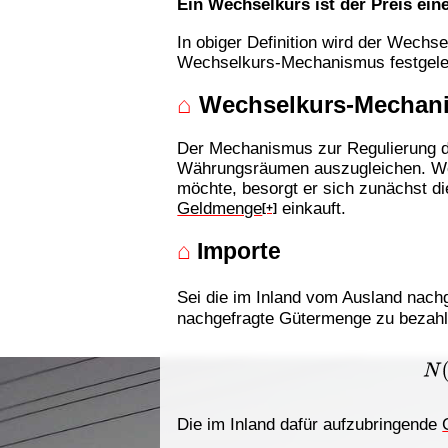
Ein Wechselkurs ist der Preis ei
In obiger Definition wird der Wechs
Wechselkurs-Mechanismus festgeleg
⌂
Wechselkurs-Mechan
Der Mechanismus zur Regulierung 
Währungsräumen auszugleichen. We
möchte, besorgt er sich zunächst d
Geldmenge
einkauft.
[+]
⌂
Importe
Sei die im Inland vom Ausland nac
nachgefragte Gütermenge zu bezah
N
(
G
0
,
Au
Die im Inland dafür aufzubringende