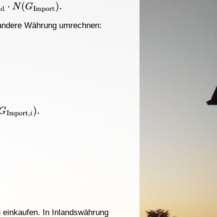
nd
⋅
N
(
G
Import
)
.
e andere Währung umrechnen:
G
Import
,
i
)
.
 einkaufen. In Inlandswährung