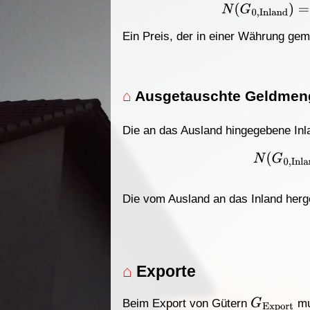
N
(
G
0
,
Inland
)
Ein Preis, der in einer Währung ge
⌂
Ausgetauschte Geldmen
Die an das Ausland hingegebene In
N
(
G
0
,
Inl
Die vom Ausland an das Inland he
⌂
Exporte
G
Export
Beim Export von Gütern
mu