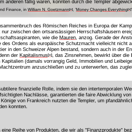
m anderen fällig waren, konnten durch die Templer abgewick
and Finance, in
William N. Goetzmann
, '
Money Changes Everything
[+]
[+]
 Zusammenbruch des Römischen Reiches in Europa der Kampf
ht nur zwischen den ortsansässigen Herrschaftshäusern erei
rschaftsaspiranten, wie die
Mauren
, anzog. Gerade der Ans
 des Ordens als europäische Schutzmacht vielleicht nicht al
ier in den Schweizer Alpen bestand, sondern auch in der Er
 denn der
Kapitalismus
, das Zinsnehmen, bewirkt über die
[+]
 Kapitalien (damals vorrangig Geld, Immobilien und Leibeig
achtzentrum anzuschließen und zu unterwerfen, das zuglei
subtilere finanzielle Rolle, indem sie den intertemporalen W
fsichtigten Nachlässe, garantierten die faire Abwicklung v
e Könige von Frankreich nutzten die Templer, um pfandähnlic
den konnten.
 eine Reihe von Produkten, die wir als "Finanzprodukte" b