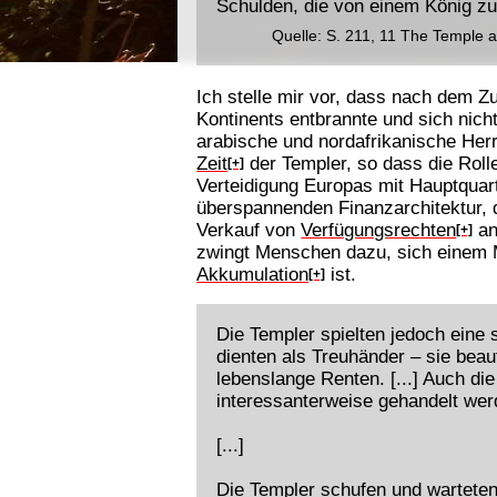
Schulden, die von einem König zu
Quelle: S. 211, 11 The Temple 
Ich stelle mir vor, dass nach dem
Kontinents entbrannte und sich nic
arabische und nordafrikanische Her
Zeit
der Templer, so dass die Rolle
[+]
Verteidigung Europas mit Hauptquart
überspannenden Finanzarchitektur,
Verkauf von
Verfügungsrechten
an
[+]
zwingt Menschen dazu, sich einem M
Akkumulation
ist.
[+]
Die Templer spielten jedoch eine 
dienten als Treuhänder – sie beau
lebenslange Renten. [...] Auch di
interessanterweise gehandelt wer
[...]
Die Templer schufen und warteten