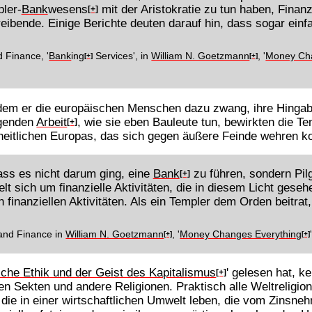
ler-
Bank
wesens
mit der Aristokratie zu tun haben, Finan
[+]
eibende. Einige Berichte deuten darauf hin, dass sogar ein
 Finance, '
Bank
ing
Services', in
William N. Goetzmann
, '
Money Cha
[+]
[+]
dem er die europäischen Menschen dazu zwang, ihre Hingab
egenden
Arbeit
, wie sie eben Bauleute tun, bewirkten die T
[+]
heitlichen Europas, das sich gegen äußere Feinde wehren k
ass es nicht darum ging, eine
Bank
zu führen, sondern Pil
[+]
sich um finanzielle Aktivitäten, die in diesem Licht gesehen 
n finanziellen Aktivitäten. Als ein Templer dem Orden beitrat,
and Finance in
William N. Goetzmann
, '
Money Changes Everything
[+]
[+]
sche Ethik und der Geist des Kapitalismus
' gelesen hat, 
[+]
hen Sekten und andere Religionen. Praktisch alle Weltreligi
ie in einer wirtschaftlichen Umwelt leben, die vom Zinsne