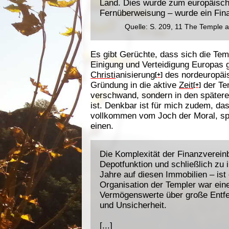
Land. Dies wurde zum europäisch
Fernüberweisung – wurde ein Fina
Quelle: S. 209, 11 The Temple 
Es gibt Gerüchte, dass sich die Tem
Einigung und Verteidigung Europas g
Christi
anisierung
des nordeuropäis
[+]
Gründung in die aktive
Zeit
der Tem
[+]
verschwand, sondern in den spätere
ist. Denkbar ist für mich zudem, da
vollkommen vom Joch der Moral, s
einen.
Die Komplexität der Finanzverein
Depotfunktion und schließlich zu 
Jahre auf diesen Immobilien – ist 
Organisation der Templer war eine
Vermögenswerte über große Entfe
und Unsicherheit.
[...]