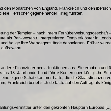
d den Monarchen von England, Frankreich und den iberische
 diese Herrscher gegeneinander Krieg führten.
stung der Templer – nach ihrem Fernüberweisungsgeschäft –
eute als
Bank
wesen
interpretieren. Templerklöster in Londo
[+]
und Adlige ihre Wertgegenstände deponierten. Früher wurde
 aufbewahrt.
 andere Finanzintermediärfunktionen aus. Sie erhoben und 
is ins 13. Jahrhundert und führte Konten über königliche S
eine eigene Schatzkammer hatte, die die Staatsfinanzen ver
m, Frankreich berief sich de facto auf den Auftrag als köni
ahlungsvermittler unter den gekrönten Häuptern Europas [..