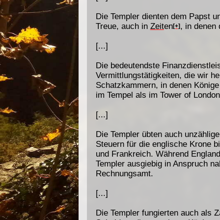
Die Templer dienten dem Papst un
Treue, auch in
Zeit
en
, in denen
[+]
[...]
Die bedeutendste Finanzdienstlei
Vermittlungstätigkeiten, die wir h
Schatzkammern, in denen Könige 
im Tempel als im Tower of London
[...]
Die Templer übten auch unzählige
Steuern für die englische Krone b
und Frankreich. Während England 
Templer ausgiebig in Anspruch nah
Rechnungsamt.
[...]
Die Templer fungierten auch als Z