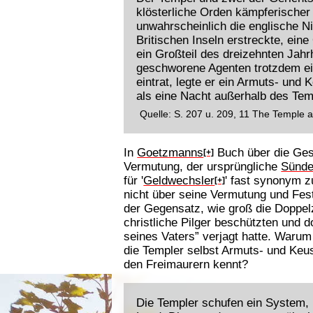
klösterliche Orden kämpferischer 
unwahrscheinlich die englische Ni
Britischen Inseln erstreckte, ein
ein Großteil des dreizehnten Jahr
geschworene Agenten trotzdem ei
eintrat, legte er ein Armuts- und
als eine Nacht außerhalb des Temp
Quelle: S. 207 u. 209, 11 The Temple 
In
Goetzmanns
Buch über die Gesc
[+]
Vermutung, der ursprüngliche
Sünde
für '
Geldwechsler
' fast synonym z
[+]
nicht über seine Vermutung und Fest
der Gegensatz, wie groß die Doppel
christliche Pilger beschützten und 
seines Vaters” verjagt hatte. Warum
die Templer selbst Armuts- und Keu
den Freimaurern kennt?
Die Templer schufen ein System, 