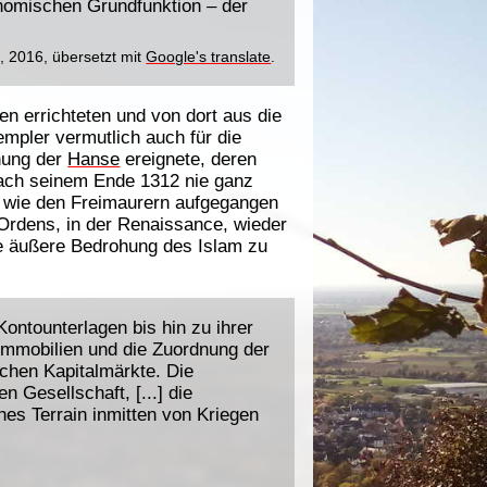
onomischen Grundfunktion – der
', 2016, übersetzt mit
Google's translate
.
n errichteten und von dort aus die
mpler vermutlich auch für die
hung der
Hanse
ereignete, deren
 nach seinem Ende 1312 nie ganz
n wie den Freimaurern aufgegangen
Ordens, in der Renaissance, wieder
ie äußere Bedrohung des Islam zu
ntounterlagen bis hin zu ihrer
mmobilien und die Zuordnung der
schen Kapitalmärkte. Die
 Gesellschaft, [...] die
s Terrain inmitten von Kriegen