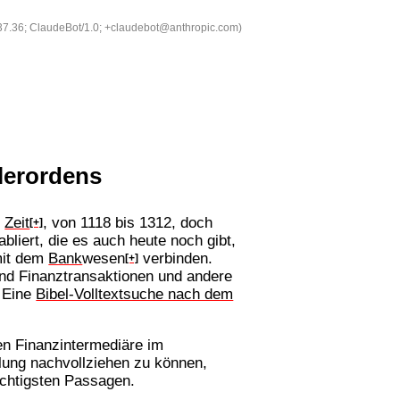
537.36; ClaudeBot/1.0; +claudebot@anthropic.com)
lerordens
e
Zeit
, von 1118 bis 1312, doch
[+]
liert, die es auch heute noch gibt,
 mit dem
Bank
wesen
verbinden.
[+]
nd Finanztransaktionen und andere
 Eine
Bibel-Volltextsuche nach dem
gen Finanzintermediäre im
klung nachvollziehen zu können,
wichtigsten Passagen.