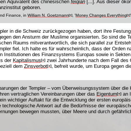
en Äquivalent des chinesischen
feiqian
[...]. Aus dieser ök
nzinstitut geboren.
and Finance, in
William N. Goetzmann
, '
Money Changes Everything
[+]
[+]
pler in die Schweiz zurückgezogen haben, dort ihre Festunge
egen den Ansturm der Muslime organisierten. So sind die Te
chen Raums mitverantwortlich, die sich parallel zur Entste
pler fiel. Ich halte es für wahrscheinlich, dass der Orden
n Institutionen des Finanzsystems Europas sowie in Sekte
ss der
Kapitalismus
zwei Jahrhunderte nach dem Fall des 
[+]
peziell dem
Zinsverbot
, befreit wurde, um Europa gegen d
[+]
barungen der Templer – vom Überweisungssystem über die Ko
ihren vertraglichen Vereinbarungen über das
Eigentum
an I
[+]
ein wichtiger Auftakt für die Entwicklung der ersten europäi
 technologische Antwort auf die Bedürfnisse der europäischen
rnungen bewegen mussten, über Meere und durch gefährliche