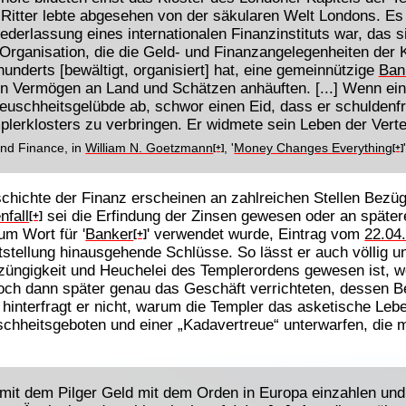
Ritter lebte abgesehen von der säkularen Welt Londons. Es i
ederlassung eines internationalen Finanzinstituts war, das 
e Organisation, die die Geld- und Finanzangelegenheiten der
hunderts [bewältigt, organisiert] hat, eine gemeinnützige
Ban
n Vermögen an Land und Schätzen anhäuften. [...] Wenn ei
 Keuschheitsgelübde ab, schwor einen Eid, dass er schuldenfr
lerklosters zu verbringen. Er widmete sein Leben der Verteid
and Finance, in
William N. Goetzmann
, '
Money Changes Everything
[+]
[+]
hichte der Finanz erscheinen an zahlreichen Stellen Bezüge
nfall
sei die Erfindung der Zinsen gewesen oder an spätere
[+]
um Wort für '
Banker
' verwendet wurde, Eintrag vom
22.04
[+]
stellung hinausgehende Schlüsse. So lässt er auch völlig un
züngigkeit und Heuchelei des Templerordens gewesen ist, w
doch dann später genau das Geschäft verrichteten, dessen B
 hinterfragt er nicht, warum die Templer das asketische Le
schheitsgeboten und einer „Kadavertreue“ unterwarfen, die
mit dem Pilger Geld mit dem Orden in Europa einzahlen und