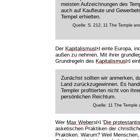
meisten Aufzeichnungen des Temp
auch auf Kaufleute und Gewerbetr
Tempel erhielten.
Quelle: S. 212, 11 The Temple and
Der
Kapitalismus
einte Europa, in
[+]
außen zu nehmen. Mit ihrer grundl
Grundregeln des
Kapitalismus
ein
[+]
Zunächst sollten wir anmerken, d
Land zurückzugewinnen. Es handelt 
Templer profitierten nicht von ihre
persönlichen Reichtum.
Quelle: 11 The Temple 
Wer
Max Weber
s
'
Die protestanti
[+]
asketischen Praktiken der christlic
Praktiken. Warum? Weil Menschen, d