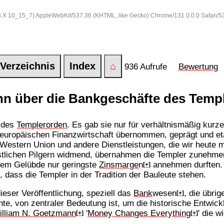
 OS X 10_15_7) AppleWebKit/537.36 (KHTML, like Gecko) Chrome/131.0.0.0 Safari/
Verzeichnis
Index
⌂
936 Aufrufe
Bewertung
n über die Bankgeschäfte des Temp
r des
Templerorden
. Es gab sie nur für verhältnismäßig kurz
europäischen Finanzwirtschaft übernommen, geprägt und etab
 Western Union und andere Dienstleistungen, die wir heute
stlichen Pilgern widmend, übernahmen die Templer zunehme
hrem Gelübde nur geringste
Zinsmarge
n
annehmen durften.
[+]
 dass die Templer in der Tradition der Bauleute stehen.
dieser Veröffentlichung, speziell das
Bank
wesen
, die übri
[+]
hte, von zentraler Bedeutung ist, um die historische Entwic
illiam N. Goetzmann
'
Money Changes Everything
' die 
[+]
[+]