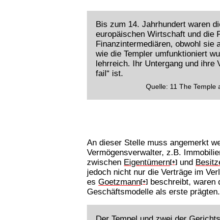
Bis zum 14. Jahrhundert waren die
europäischen Wirtschaft und die F
Finanzintermediären, obwohl sie 
wie die Templer umfunktioniert wu
lehrreich. Ihr Untergang und ihre
fail“ ist.
Quelle: 11 The Temple 
An dieser Stelle muss angemerkt we
Vermögensverwalter, z.B. Immobilie
zwischen
Eigentümern
und
Besitz
[+]
jedoch nicht nur die Verträge im Ve
es
Goetzmann
beschreibt, waren d
[+]
Geschäftsmodelle als erste prägten
Der Tempel und zwei der Gerichtsh