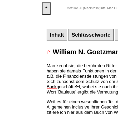
*
Mozilla/5.0 (Macintosh; Intel Mac
Inhalt
Schlüsselworte
⌂
William N. Goetzman
Man kennt sie, die berühmten Ritte
haben sie damals Funktionen in der 
z.B. die Finanzdienstleistungen von
Sich zunächst dem Schutz von chri
Bank
geschäfte
, wobei sie nach i
[+]
Wort 'Bauleute'
ergibt die Vermutung,
Weil es für einen wesentlichen Teil 
Allgemeinen inclusive ihrer Geschic
zitiere ich hier aus dem Buch von
W