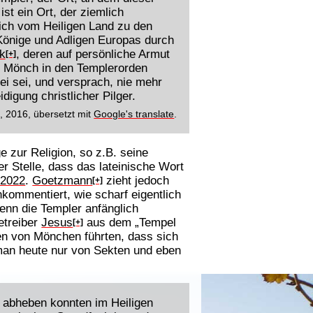
st ein Ort, der ziemlich
sich vom Heiligen Land zu den
 Könige und Adligen Europas durch
k
, deren auf persönliche Armut
[+]
n Mönch in den Templerorden
ei sei, und versprach, nie mehr
igung christlicher Pilger.
', 2016, übersetzt mit
Google's translate
.
 zur Religion, so z.B. seine
r Stelle, dass das lateinische Wort
.2022
.
Goetzmann
zieht jedoch
[+]
kommentiert, wie scharf eigentlich
enn die Templer anfänglich
etreiber
Jesus
aus dem „Tempel
[+]
ben von Mönchen führten, dass sich
 man heute nur von Sekten und eben
 abheben konnten im Heiligen