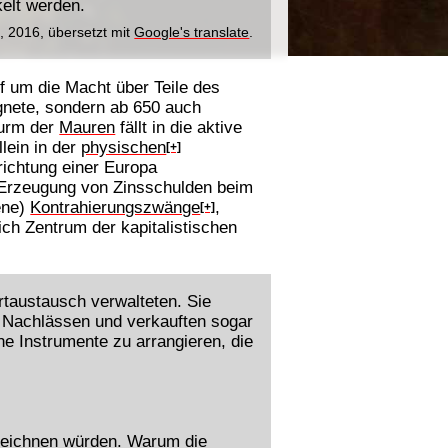
elt werden.
', 2016, übersetzt mit
Google's translate
.
 um die Macht über Teile des
gnete, sondern ab 650 auch
turm der
Mauren
fällt in die aktive
lein in der
physischen
[+]
richtung einer Europa
 Erzeugung von Zinsschulden beim
ene)
Kontrahierungszwänge
,
[+]
ch Zentrum der kapitalistischen
ertaustausch verwalteten. Sie
on Nachlässen und verkauften sogar
he Instrumente zu arrangieren, die
ezeichnen würden. Warum die