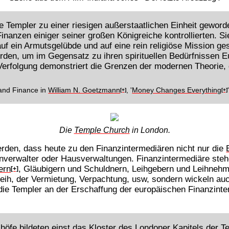
 Templer zu einer riesigen außerstaatlichen Einheit geworde
inanzen einiger seiner großen Königreiche kontrollierten. S
auf ein Armutsgelübde und auf eine rein religiöse Mission g
rden, um im Gegensatz zu ihren spirituellen Bedürfnissen E
 Verfolgung demonstriert die Grenzen der modernen Theorie, d
and Finance in
William N. Goetzmann
, '
Money Changes Everything
[+]
[+]
Die
Temple Church
in London.
rden, dass heute zu den Finanzintermediären nicht nur die
nverwalter oder Hausverwaltungen. Finanzintermediäre steh
ern
, Gläubigern und Schuldnern, Leihgebern und Leihnehm
[+]
rleih, der Vermietung, Verpachtung, usw, sondern wickeln a
ie Templer an der Erschaffung der europäischen Finanzinter
.
öfe bildeten einst das Kloster des Londoner Kapitels der T